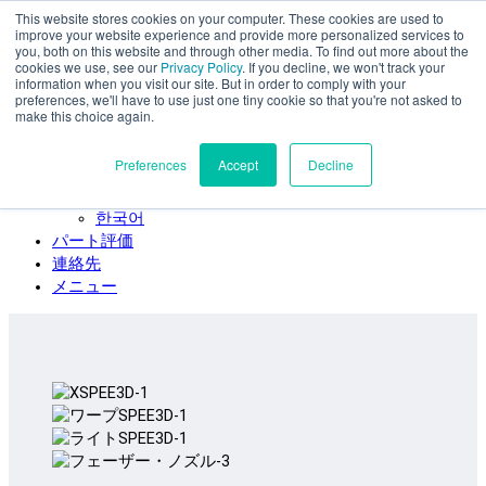
This website stores cookies on your computer. These cookies are used to
本文へスキップ
improve your website experience and provide more personalized services to
SPEE3D
you, both on this website and through other media. To find out more about the
cookies we use, see our
Privacy Policy
. If you decline, we won't track your
日本語
information when you visit our site. But in order to comply with your
preferences, we'll have to use just one tiny cookie so that you're not asked to
English
make this choice again.
Español
Deutsch
Preferences
Accept
Decline
Français
Italiano
한국어
パート評価
連絡先
メニュー