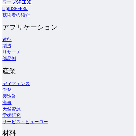
ワープSPEE3D
LightSPEE3D
技術者の紹介
アプリケーション
遠征
製造
リサーチ
部品例
産業
ディフェンス
OEM
製造業
海事
天然資源
学術研究
サービス・ビューロー
材料