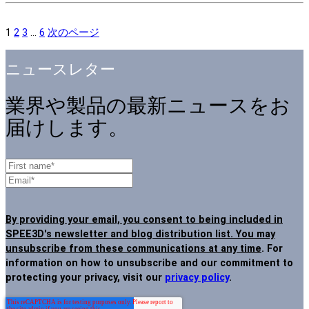
1
2
3
...
6
次のページ
ニュースレター
業界や製品の最新ニュースをお
届けします。
By providing your email, you consent to being included in
SPEE3D's newsletter and blog distribution list. You may
unsubscribe from these communications at any time
. For
information on how to unsubscribe and our commitment to
protecting your privacy, visit our
privacy policy
.