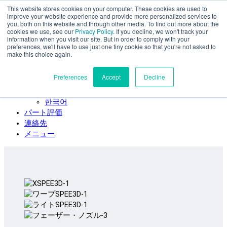
This website stores cookies on your computer. These cookies are used to
本文へスキップ
improve your website experience and provide more personalized services to
SPEE3D
you, both on this website and through other media. To find out more about the
cookies we use, see our
Privacy Policy
. If you decline, we won't track your
日本語
information when you visit our site. But in order to comply with your
preferences, we'll have to use just one tiny cookie so that you're not asked to
English
make this choice again.
Español
Deutsch
Preferences
Accept
Decline
Français
Italiano
한국어
パート評価
連絡先
メニュー