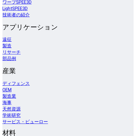
ワープSPEE3D
LightSPEE3D
技術者の紹介
アプリケーション
遠征
製造
リサーチ
部品例
産業
ディフェンス
OEM
製造業
海事
天然資源
学術研究
サービス・ビューロー
材料