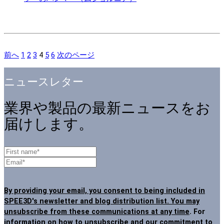
前へ
1
2
3
4
5
6
次のページ
ニュースレター
業界や製品の最新ニュースをお
届けします。
By providing your email, you consent to being included in
SPEE3D's newsletter and blog distribution list. You may
unsubscribe from these communications at any time
. For
information on how to unsubscribe and our commitment to