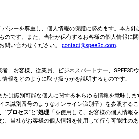
プリケーション
コラテラル＆ビデオ
ホワイトペーパー
ケーススタディ
ライバシーを尊重し、個人情報の保護に努めます。本方針は
ものです。また、当社が保有するお客様の個人情報に関
SPEE3クラフトシミュレー
ーチ
お問い合わせください。
contact@spee3d.com
.
パート・アセスメント
例
よくあるご質問
業
代表者、お客様、従業員、ビジネスパートナー、SPEE3
連絡先
個人情報をどのように取り扱うかを説明するものです。
フェンス
お問い合わせ
定または識別可能な個人に関するあらゆる情報を意味しま
ニュースレター登録
イス識別番号のようなオンライン識別子）を参照するこ
業
、"
プロセス
"と"
処理
「を使用して、お客様の個人情報を
カスタマーサポート
む、当社がお客様の個人情報を使用して行う可能性のあ
資源