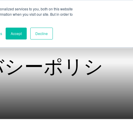
nalized services to you, both on this website
ormation when you visit our site. But in order to
パート評価
連絡先
es
Accept
Decline
イバシーポリシ
連絡先
世界本部
オーストラリア、ビクトリア州メ
ルボルン
研究開発
オーストラリア、ダーウィン
電話
+61 (03) 8759 1464
北米
ー