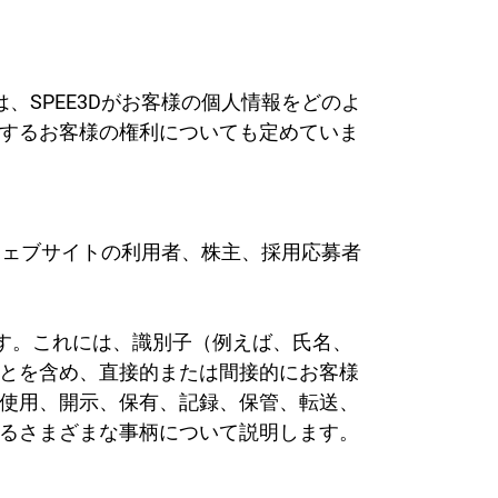
米国デラウェア州ウィルミントン
電話
+1 877-908-9369
イギリス/ヨーロッパ
、SPEE3Dがお客様の個人情報をどのよ
イギリス、ロンドン
するお客様の権利についても定めていま
タ
電話
+44 (808) 196-2931
フォローする
Dウェブサイトの利用者、株主、採用応募者
X
フェイスブック
LinkedIn
ユーチューブ
す。これには、識別子（例えば、氏名、
とを含め、直接的または間接的にお客様
使用、開示、保有、記録、保管、転送、
るさまざまな事柄について説明します。