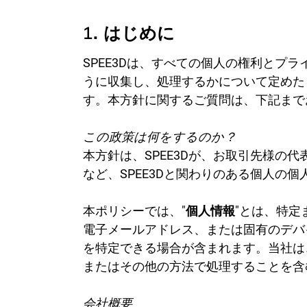
ア
会社概要
1.
はじめに
遠征
チーム紹介
SPEE3Dは、すべての個人の権利とプ
製造
パートナー
うに収集し、処理するかについて定めた
リサ
す。本方針に関するご質問は、下記まで
ニュース
部品
採用情報
この政策は何をするのか？
産
本方針は、SPEE3Dが、お取引先様の
など、SPEE3Dと関わりのある個人の
ディ
本ポリシーでは、"
個人情報
"とは、特
OEM
電子メールアドレス、または固有のデバ
製造
を特定できる場合が含まれます。当社は
海事
またはその他の方法で処理することを含
天然
会社概要