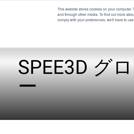
This website stores cookies on your computer. 
and through other media. To find out more abo
comply with your preferences, we'll have to use 
SPEE3D
製
ー
経済
XSPE
ワープ
Ligh
技術