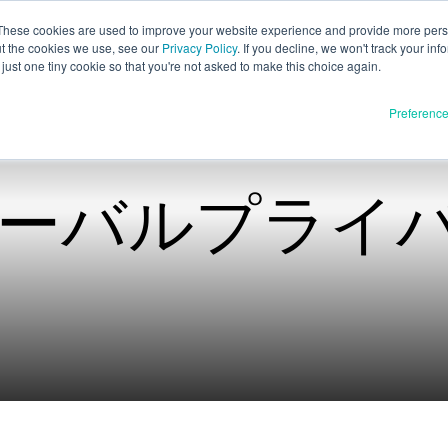
These cookies are used to improve your website experience and provide more perso
ut the cookies we use, see our
Privacy Policy
. If you decline, we won't track your inf
日本語
just one tiny cookie so that you're not asked to make this choice again.
English
Preferenc
Español
Deutsch
Français
 グローバルプラ
材料
品紹介
Italiano
フルリリース
한국어
通貨同盟
開発中
E3D
SPEE3D
リソース
tSPEE3D
ブログ
者の紹介
トレードショー＆ウェビナ