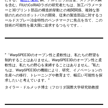
にする。
幅広い素材
, 銅、アルミニウム合金、ステンレス鋼
を含む。FIUのColRADラボの研究者たちは、加工パラメータ
ーと3Dプリント部品の構造的挙動との相関関係、複雑な形
状のためのロボットパスの開発、従来の製造部品に対するコ
ールドスプレー冶金特性のベンチマークに焦点を当て、この
技術の可能性を最大限に追求するつもりです。.
“「WarpSPEE3Dのオープン性と柔軟性は、私たちの野望を
制約することはありません。WarpSPEE3Dのオープン性と柔
軟性は、私たちの野心を束縛することはありません。”私た
ちは、WarpSPEE3Dの機能により、研究、イノベーションの
生産への移行、トレーニングや教育まで、幅広い可能性を探
求したいと考えています。”
タイラー・ドルメッチ博士（フロリダ国際大学研究助教授