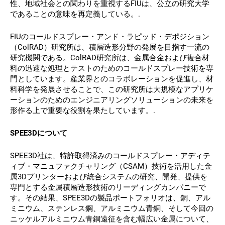
性、地域社会との関わりを重視するFIUは、公立の研究大学
であることの意味を再定義している。.
FIUのコールドスプレー・アンド・ラピッド・デポジション
（ColRAD）研究所は、積層造形分野の発展を目指す一流の
研究機関である。ColRAD研究所は、金属合金および複合材
料の迅速な処理とテストのためのコールドスプレー技術を専
門としています。産業界とのコラボレーションを促進し、材
料科学を発展させることで、この研究所は大規模なアプリケ
ーションのためのエンジニアリングソリューションの未来を
形作る上で重要な役割を果たしています。.
SPEE3Dについて
SPEE3D社は、特許取得済みのコールドスプレー・アディテ
ィブ・マニュファクチャリング（CSAM）技術を活用した金
属3Dプリンターおよび統合システムの研究、開発、提供を
専門とする金属積層造形技術のリーディングカンパニーで
す。その結果、SPEE3Dの製品ポートフォリオは、銅、アル
ミニウム、ステンレス鋼、アルミニウム青銅、そして今回の
ニッケルアルミニウム青銅遠征を含む幅広い金属について、