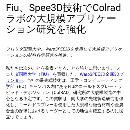
Fiu、Spee3D技術でColrad
連絡先
ラボの大規模アプリケー
ション研究を強化
フロリダ国際大学、WarpSPEE3Dを使用して大規模アプリケ
ーションの材料科学研究を推進。.
フォローする
私たちは次のことを発表できることを誇りに思います。
フ
ロリダ国際大学（FIU）
を買収した。
WarpSPEE3D金属3Dプ
X
フェイスブック
LinkedIn
ユーチューブ
リンター
. .当社の最先端技術は、工学・コンピューティング
学部（EC）キャンパス内にあるFIUのコールドスプレー・ラ
ピッド・デポジション（ColRAD）研究所の大規模製造の中
心となる予定です。この買収は、同大学の先端製造研究を強
化し、コールドスプレーを使用した大規模な複合材料や金属
合金の探求におけるリーダーとしての地位を確立するのに役
立つでしょう。.