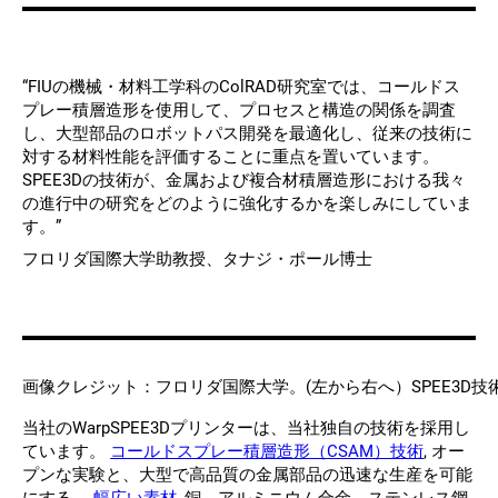
“FIUの機械・材料工学科のColRAD研究室では、コールドス
プレー積層造形を使用して、プロセスと構造の関係を調査
し、大型部品のロボットパス開発を最適化し、従来の技術に
対する材料性能を評価することに重点を置いています。
SPEE3Dの技術が、金属および複合材積層造形における我々
の進行中の研究をどのように強化するかを楽しみにしていま
す。”
フロリダ国際大学助教授、タナジ・ポール博士
画像クレジット：フロリダ国際大学。(左から右へ）SPEE3D技術者のA
当社のWarpSPEE3Dプリンターは、当社独自の技術を採用し
ています。
コールドスプレー積層造形（CSAM）技術
, オー
プンな実験と、大型で高品質の金属部品の迅速な生産を可能