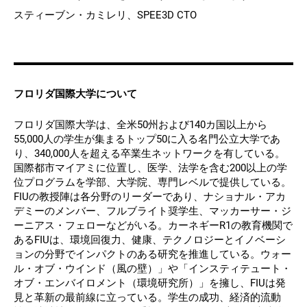
スティーブン・カミレリ、SPEE3D CTO
フロリダ国際大学について
フロリダ国際大学は、全米50州および140カ国以上から
55,000人の学生が集まるトップ50に入る名門公立大学であ
り、340,000人を超える卒業生ネットワークを有している。
国際都市マイアミに位置し、医学、法学を含む200以上の学
位プログラムを学部、大学院、専門レベルで提供している。
FIUの教授陣は各分野のリーダーであり、ナショナル・アカ
デミーのメンバー、フルブライト奨学生、マッカーサー・ジ
ーニアス・フェローなどがいる。カーネギーR1の教育機関で
あるFIUは、環境回復力、健康、テクノロジーとイノベーシ
ョンの分野でインパクトのある研究を推進している。ウォー
ル・オブ・ウインド（風の壁）」や「インスティテュート・
オブ・エンバイロメント（環境研究所）」を擁し、FIUは発
見と革新の最前線に立っている。学生の成功、経済的流動