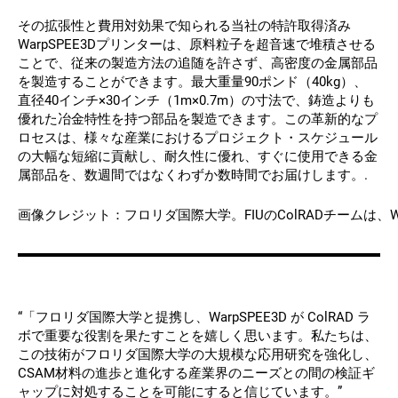
その拡張性と費用対効果で知られる当社の特許取得済み
WarpSPEE3Dプリンターは、原料粒子を超音速で堆積させる
ことで、従来の製造方法の追随を許さず、高密度の金属部品
を製造することができます。最大重量90ポンド（40kg）、
直径40インチ×30インチ（1m×0.7m）の寸法で、鋳造よりも
優れた冶金特性を持つ部品を製造できます。この革新的なプ
ロセスは、様々な産業におけるプロジェクト・スケジュール
の大幅な短縮に貢献し、耐久性に優れ、すぐに使用できる金
属部品を、数週間ではなくわずか数時間でお届けします。.
画像クレジット：フロリダ国際大学。FIUのColRADチームは、W
“「フロリダ国際大学と提携し、WarpSPEE3D が ColRAD ラ
ボで重要な役割を果たすことを嬉しく思います。私たちは、
この技術がフロリダ国際大学の大規模な応用研究を強化し、
CSAM材料の進歩と進化する産業界のニーズとの間の検証ギ
ャップに対処することを可能にすると信じています。”