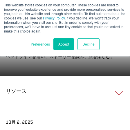
This website stores cookies on your computer. These cookies are used to
パート評価
improve your website experience and provide more personalized services to
you, both on this website and through other media. To find out more about the
cookies we use, see our
Privacy Policy
. If you decline, we won't track your
information when you visit our site. But in order to comply with your
preferences, we'll have to use just one tiny cookie so that you're not asked to
make this choice again.
ニュース
日本語
Preferences
Accept
Decline
ヘッドラインを追い、ストーリーを読み、旅を楽しむ。
製品紹介
アプリケーション
リソース
産業
材料
10月 2, 2025
リソース