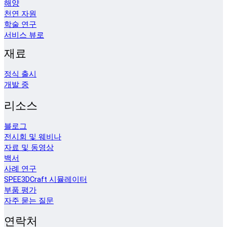
해양
천연 자원
학술 연구
서비스 뷰로
재료
정식 출시
개발 중
리소스
블로그
전시회 및 웨비나
자료 및 동영상
백서
사례 연구
SPEE3DCraft 시뮬레이터
부품 평가
자주 묻는 질문
연락처