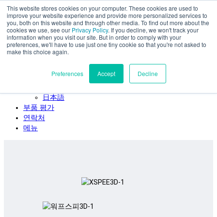
This website stores cookies on your computer. These cookies are used to
주요 콘텐츠로 건너뛰기
improve your website experience and provide more personalized services to
SPEE3D
you, both on this website and through other media. To find out more about the
cookies we use, see our
Privacy Policy
. If you decline, we won't track your
한국어
information when you visit our site. But in order to comply with your
preferences, we'll have to use just one tiny cookie so that you're not asked to
English
make this choice again.
Español
Deutsch
Preferences
Accept
Decline
Français
Italiano
日本語
부품 평가
연락처
메뉴