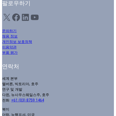
팔로우하기
X
Facebook
LinkedIn
YouTube
문의하기
채용 정보
개인정보 보호정책
이용약관
부품 평가
연락처
세계 본부
멜버른, 빅토리아, 호주
연구 및 개발
다윈, 뉴사우스웨일스주, 호주
전화:
+61 (03) 8759 1464
북미
더럼, 뉴햄프셔, 미국