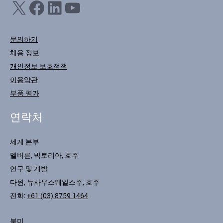
X
Facebook
LinkedIn
YouTube
문의하기
채용 정보
개인정보 보호정책
이용약관
부품 평가
연락처
세계 본부
멜버른, 빅토리아, 호주
연구 및 개발
다윈, 뉴사우스웨일스주, 호주
전화:
+61 (03) 8759 1464
북미