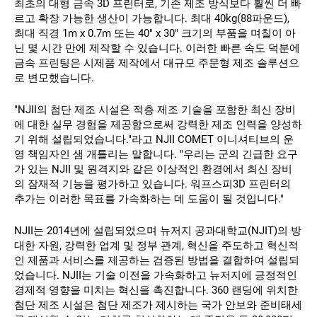
최초의 대형 금속 3D 프린터로, 기존 제조 방식보다 훨씬 더 빠
르고 확장 가능한 생산이 가능합니다. 최대 40kg(88파운드),
최대 직경 1m x 0.7m 또는 40" x 30" 크기의 부품을 며칠이 아
닌 몇 시간 만에 제작할 수 있습니다. 이러한 빠른 속도 덕분에
금속 프린팅은 시제품 제작에서 대규모 주문형 제조 솔루션으
로 변모했습니다.
"NJII의 첨단 제조 시설은 적층 제조 기술을 포함한 최신 장비
에 대한 실무 경험을 제공함으로써 강력한 제조 인력을 양성하
기 위해 설립되었습니다."라고 NJII COMET 이니셔티브의 운
영 책임자인 샘 개틀리는 말합니다. "우리는 군의 긴급한 요구
가 있는 NJII 및 원격지와 같은 이상적인 환경에서 최신 장비
의 잠재적 기능을 평가하고 있습니다. 워프스피3D 프린터의
추가는 이러한 목표를 가속화하는 데 도움이 될 것입니다."
NJII는 2014년에 설립되었으며 뉴저지 공과대학교(NJIT)의 방
대한 자원, 강력한 업계 및 정부 관계, 혁신을 주도하고 혁신적
인 제품과 서비스를 제공하는 검증된 방법을 결합하여 설립되
었습니다. NJII는 기술 이전을 가속화하고 뉴저지에 긍정적인
경제적 영향을 미치는 혁신을 촉진합니다. 360 랜딩에 위치한
첨단 제조 시설은 첨단 제조가 제시하는 국가 안보와 준비태세