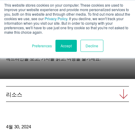
This website stores cookies on your computer. These cookies are used to
부품 평가
improve your website experience and provide more personalized services to
you, both on this website and through other media. To find out more about the
cookies we use, see our
Privacy Policy
. If you decline, we won't track your
information when you visit our site. But in order to comply with your
preferences, we'll have to use just one tiny cookie so that you're not asked to
make this choice again.
뉴스
한국어
Preferences
Accept
Decline
헤드라인을 보고, 기사를 읽고, 여행을 즐기세요.
제품
애플리케이션
리소스
산업 분야
재료
4월 30, 2024
리소스