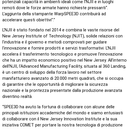
potenziali capacità in ambienti ideali come l'NJII e in luoghi
remoti dove le forze armate hanno richieste pressanti“.
L'aggiunta della stampante WarpSPEE3D contribuirà ad
accelerare questi obiettivi”.”
L'NJII è stato fondato nel 2014 e combina le vaste risorse del
New Jersey Institute of Technology (NJIT), solide relazioni con
l'industria e il governo e metodi comprovati per guidare
l'innovazione e fornire prodotti e servizi trasformativi. L'NJII
accelera il trasferimento tecnologico e promuove l'innovazione
che ha un impatto economico positivo nel New Jersey. All'interno
dell'NJII, l'Advanced Manufacturing Facility, situata al 360 Landing,
è un centro di sviluppo della forza lavoro nel settore
manifatturiero avanzato di 20.000 metri quadrati, che si occupa
di garantire che le opportunità di migliorare la sicurezza
nazionale e la prontezza presentate dalla produzione avanzata
diventino realtà.
“SPEE3D ha avuto la fortuna di collaborare con alcune delle
principali istituzioni accademiche del mondo e siamo entusiasti
di collaborare con il New Jersey Innovation Institute e la sua
iniziativa COMET per portare la nostra tecnologia di produzione