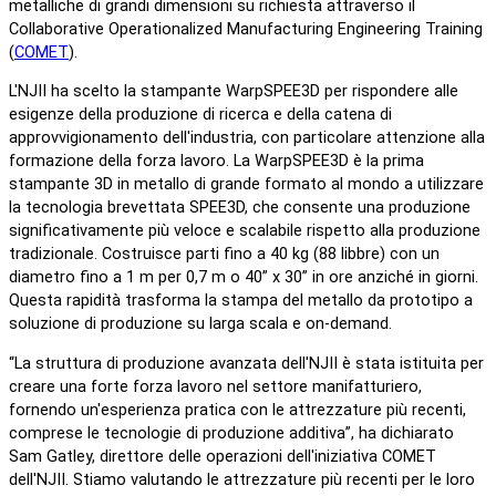
metalliche di grandi dimensioni su richiesta attraverso il
Collaborative Operationalized Manufacturing Engineering Training
(
COMET
).
L'NJII ha scelto la stampante WarpSPEE3D per rispondere alle
esigenze della produzione di ricerca e della catena di
approvvigionamento dell'industria, con particolare attenzione alla
formazione della forza lavoro. La WarpSPEE3D è la prima
stampante 3D in metallo di grande formato al mondo a utilizzare
la tecnologia brevettata SPEE3D, che consente una produzione
significativamente più veloce e scalabile rispetto alla produzione
tradizionale. Costruisce parti fino a 40 kg (88 libbre) con un
diametro fino a 1 m per 0,7 m o 40” x 30” in ore anziché in giorni.
Questa rapidità trasforma la stampa del metallo da prototipo a
soluzione di produzione su larga scala e on-demand.
“La struttura di produzione avanzata dell'NJII è stata istituita per
creare una forte forza lavoro nel settore manifatturiero,
fornendo un'esperienza pratica con le attrezzature più recenti,
comprese le tecnologie di produzione additiva”, ha dichiarato
Sam Gatley, direttore delle operazioni dell'iniziativa COMET
dell'NJII. Stiamo valutando le attrezzature più recenti per le loro