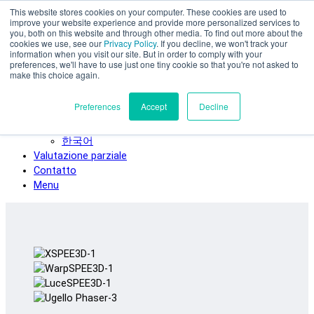
This website stores cookies on your computer. These cookies are used to
Vai al contenuto principale
improve your website experience and provide more personalized services to
SPEE3D
you, both on this website and through other media. To find out more about the
cookies we use, see our
Privacy Policy
. If you decline, we won't track your
Italiano
information when you visit our site. But in order to comply with your
preferences, we'll have to use just one tiny cookie so that you're not asked to
English
make this choice again.
Español
Deutsch
Preferences
Accept
Decline
Français
日本語
한국어
Valutazione parziale
Contatto
Menu