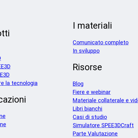
I materiali
tti
Comunicato completo
In sviluppo
D
Risorse
EE3D
EE3D
re la tecnologia
Blog
Fiere e webinar
cazioni
Materiale collaterale e vi
Libri bianchi
one
Casi di studio
one
Simulatore SPEE3DCraft
Parte Valutazione