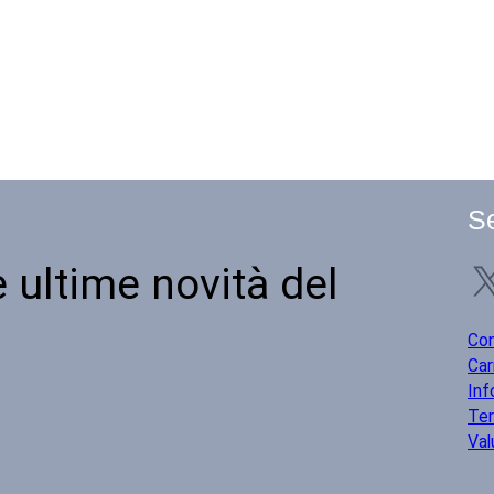
Se
X
 ultime novità del
Co
Car
Inf
Ter
Val