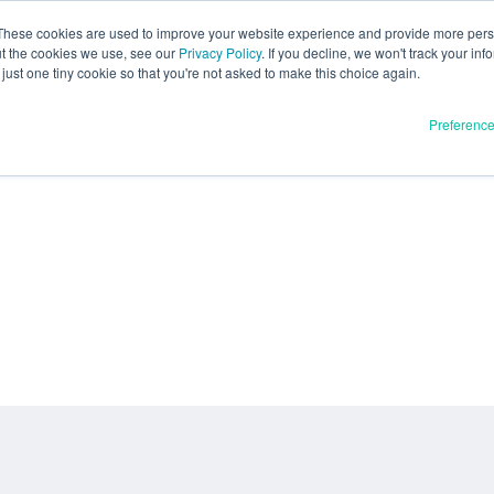
These cookies are used to improve your website experience and provide more perso
ut the cookies we use, see our
Privacy Policy
. If you decline, we won't track your inf
just one tiny cookie so that you're not asked to make this choice again.
Preferenc