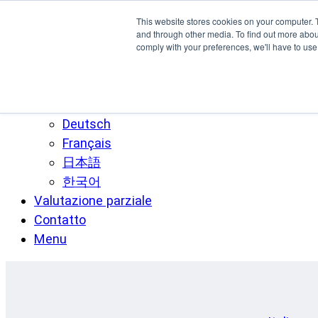
Vai al contenuto principale
This website stores cookies on your computer. 
SPEE3D
and through other media. To find out more abo
comply with your preferences, we'll have to use 
Italiano
English
Español
Deutsch
Français
日本語
한국어
Valutazione parziale
Contatto
Menu