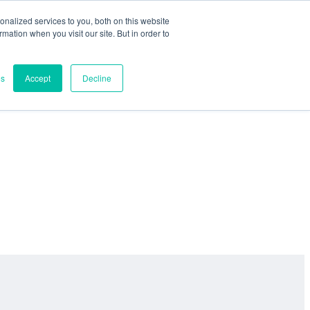
nalized services to you, both on this website
ormation when you visit our site. But in order to
es
Accept
Decline