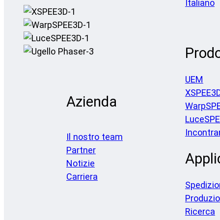
Italiano
Prodo
UEM
XSPEE3
Azienda
WarpSP
LuceSP
Incontra
Il nostro team
Partner
Appli
Notizie
Carriera
Spedizi
Produzi
Ricerca