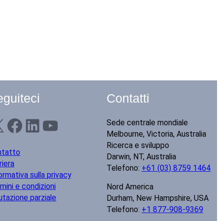
guiteci
Contatti
Facebook
LinkedIn
YouTube
Sede centrale mondiale
Melbourne, Victoria, Australia
Ricerca e sviluppo
ntatto
Darwin, NT, Australia
riera
Telefono:
+61 (03) 8759 1464
ormativa sulla privacy
mini e condizioni
Nord America
utazione parziale
Durham, New Hampshire, USA
Telefono:
+1 877-908-9369