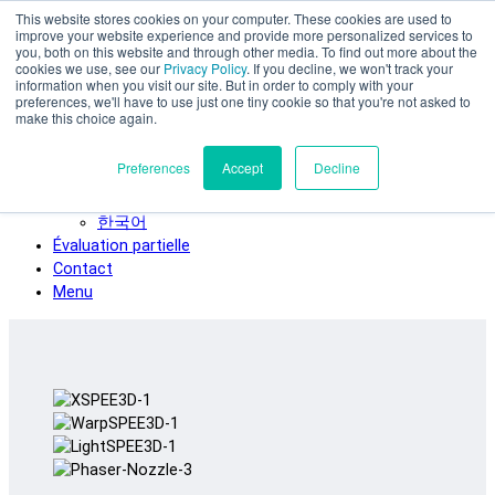
This website stores cookies on your computer. These cookies are used to
Skip to main content
improve your website experience and provide more personalized services to
SPEE3D
you, both on this website and through other media. To find out more about the
cookies we use, see our
Privacy Policy
. If you decline, we won't track your
Français
information when you visit our site. But in order to comply with your
preferences, we'll have to use just one tiny cookie so that you're not asked to
English
make this choice again.
Español
Deutsch
Preferences
Accept
Decline
Italiano
日本語
한국어
Évaluation partielle
Contact
Menu