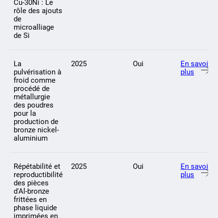
Cu-30Ni : Le
rôle des ajouts
de
microalliage
de Si
La
2025
Oui
En savoir
pulvérisation à
plus
froid comme
procédé de
métallurgie
des poudres
pour la
production de
bronze nickel-
aluminium
Répétabilité et
2025
Oui
En savoir
reproductibilité
plus
des pièces
d'Al-bronze
frittées en
phase liquide
imprimées en