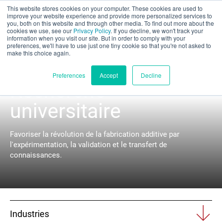
This website stores cookies on your computer. These cookies are used to
Évaluation partielle
improve your website experience and provide more personalized services to
you, both on this website and through other media. To find out more about the
cookies we use, see our
Privacy Policy
. If you decline, we won't track your
information when you visit our site. But in order to comply with your
preferences, we'll have to use just one tiny cookie so that you're not asked to
make this choice again.
Français
Preferences
Accept
Decline
Recherche
universitaire
Produits
Favoriser la révolution de la fabrication additive par
Applications
l'expérimentation, la validation et le transfert de
connaissances.
Industries
Matériaux
Industries
Ressources