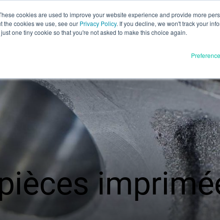
These cookies are used to improve your website experience and provide more perso
ut the cookies we use, see our
Privacy Policy
. If you decline, we won't track your inf
Év
Français
just one tiny cookie so that you're not asked to make this choice again.
English
Preferenc
Español
Deutsch
Italiano
Matériaux
duits
日本語
Communiqué complet
한국어
En cours de développement
E3D
SPEE3D
Ressources
pièces imprimé
tSPEE3D
Blog
ntrer le technicien
Salons et webinaires