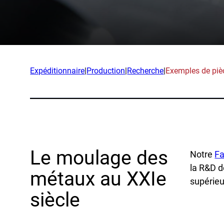
App
Entreprise
Expéd
Notre équipe
Produ
Partenaires
Rech
Expéditionnaire
|
Production
|
Recherche
|
Exemples de piè
Nouvelles
Exem
Carrières
Ind
La d
Le moulage des
Notre
Fa
OEM
la R&D d
métaux au XXIe
Fabri
supérieu
Mari
siècle
Resso