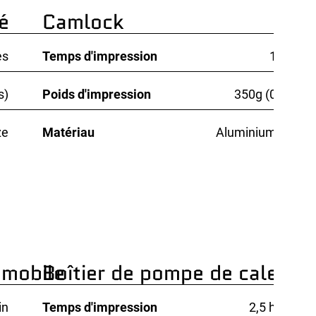
é
Camlock
es
Temps d'impression
18 min
s)
Poids d'impression
350g (0.7lbs)
ze
Matériau
Aluminium 6061
omobile
Boîtier de pompe de cale
in
Temps d'impression
2,5 heures