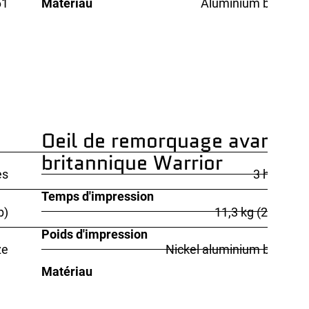
61
Matériau
Aluminium bronze
Oeil de remorquage avant du 
britannique Warrior
es
3 heures
Temps d'impression
b)
11,3 kg (24,9 lb)
Poids d'impression
ze
Nickel aluminium bronze
Matériau