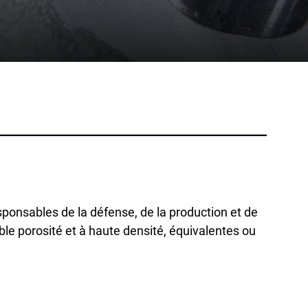
Téléphone :
+1 877-908-9369
Royaume-Uni/Europe
Londres, Royaume-Uni
Téléphone :
+44 (808) 196-2931
tion
Suivez-nous
X
Facebook
LinkedIn
YouTube
ts
ponsables de la défense, de la production et de
ble porosité et à haute densité, équivalentes ou