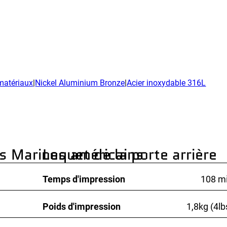
rche universitaire
ux de services
matériaux
|
Nickel Aluminium Bronze
|
Acier inoxydable 316L
es Marines américains
Loquet de la porte arrière
Temps d'impression
108 m
Poids d'impression
1,8kg (4lb