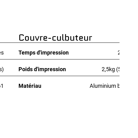
Couvre-culbuteur
es
Temps d'impression
25 min
s)
Poids d'impression
2,5kg (5,5lbs)
61
Matériau
Aluminium bronze