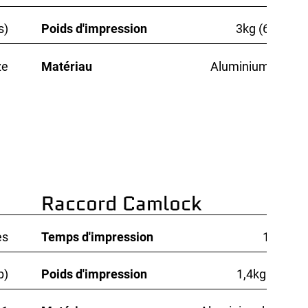
s)
Poids d'impression
3kg (6.6lbs)
ze
Matériau
Aluminium 6061
Raccord Camlock
es
Temps d'impression
16 min
b)
Poids d'impression
1,4kg (3lbs)