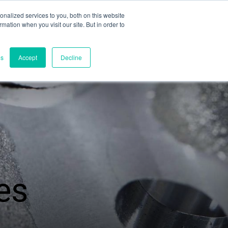
nalized services to you, both on this website
ormation when you visit our site. But in order to
aluation partielle
Contact
es
Accept
Decline
Contacts
Siège mondial
Melbourne, Victoria, Australie
Recherche et développement
Darwin, NT, Australie
es
Téléphone :
+61 (03) 8759 1464
Amérique du Nord
Wilmington, Delaware, États-Unis