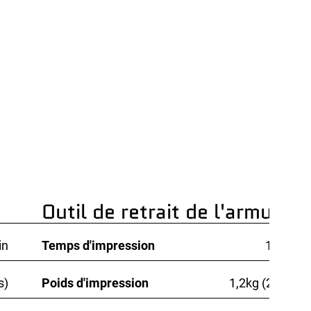
Outil de retrait de l'armure
in
Temps d'impression
18 min
s)
Poids d'impression
1,2kg (2,6lbs)