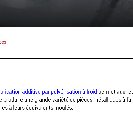
lications
Collatéral et vidéos
Livres blancs
itionnaire
Études de cas
ction
SPEE3Simulateur d'embarca
erche
ces
Évaluation partielle
ples de pièces
FAQ
ustries
Contact
éfense
Demandes de renseignemen
brication additive par pulvérisation à froid
permet aux res
Inscription au bulletin
e produire une grande variété de pièces métalliques à fai
cation
res à leurs équivalents moulés.
d'information
time
Soutien à la clientèle
urces naturelles