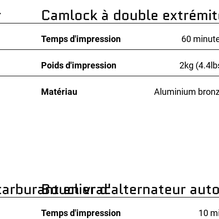
r
Camlock à double extrémit
Temps d'impression
60 minut
Poids d'impression
2kg (4.4lb
Matériau
Aluminium bron
carburant en vrac
Bouclier d'alternateur aut
Temps d'impression
10 m