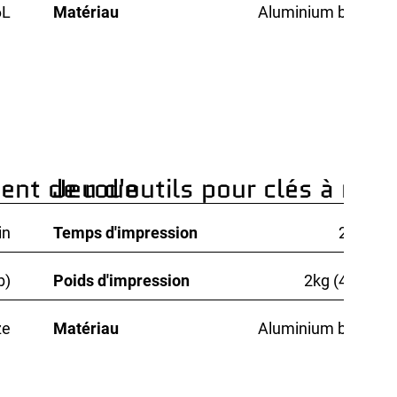
6L
Matériau
Aluminium bronze
ent de roue
Jeu d'outils pour clés à mol
in
Temps d'impression
29 min
b)
Poids d'impression
2kg (4.4lbs)
ze
Matériau
Aluminium bronze