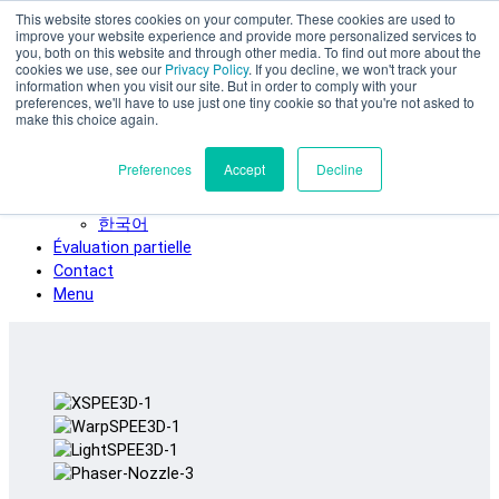
This website stores cookies on your computer. These cookies are used to
Skip to main content
improve your website experience and provide more personalized services to
SPEE3D
you, both on this website and through other media. To find out more about the
cookies we use, see our
Privacy Policy
. If you decline, we won't track your
Français
information when you visit our site. But in order to comply with your
preferences, we'll have to use just one tiny cookie so that you're not asked to
English
make this choice again.
Español
Deutsch
Preferences
Accept
Decline
Italiano
日本語
한국어
Évaluation partielle
Contact
Menu