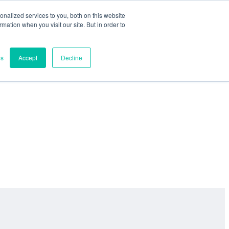
nalized services to you, both on this website
ormation when you visit our site. But in order to
es
Accept
Decline