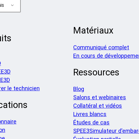
is
Matériaux
its
Communiqué complet
En cours de développeme
D
Ressources
EE3D
EE3D
er le technicien
Blog
Salons et webinaires
cations
Collatéral et vidéos
Livres blancs
onnaire
Études de cas
on
SPEE3Simulateur d'embar
he