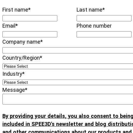
First name
*
Last name
*
Email
*
Phone number
Company name
*
Country/Region
*
Industry
*
Message
*
By providing your details, you also consent to bein
included in SPEE3D's newsletter and blog distributio
and other communications about our products and