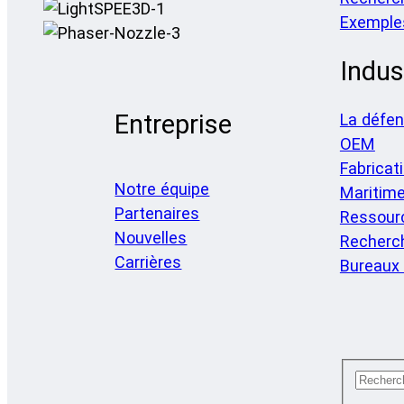
Exemple
Indus
Entreprise
La défe
OEM
Fabricat
Notre équipe
Maritim
Partenaires
Ressourc
Nouvelles
Recherch
Carrières
Bureaux 