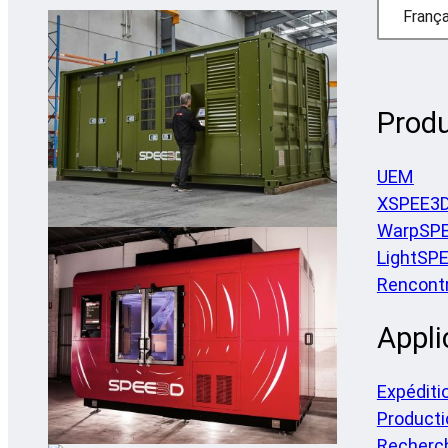
França
Produ
UEM
XSPEE3
WarpSP
LightSP
Rencontr
Appli
Expéditi
Producti
Recherc