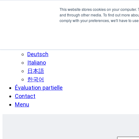
Skip to main content
This website stores cookies on your computer. 
SPEE3D
and through other media. To find out more abo
comply with your preferences, we'll have to use 
Français
English
Español
Deutsch
Italiano
日本語
한국어
Évaluation partielle
Contact
Menu