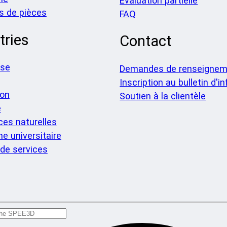
Évaluation partielle
s de pièces
FAQ
tries
Contact
nse
Demandes de renseignem
Inscription au bulletin d'i
ion
Soutien à la clientèle
e
es naturelles
e universitaire
de services