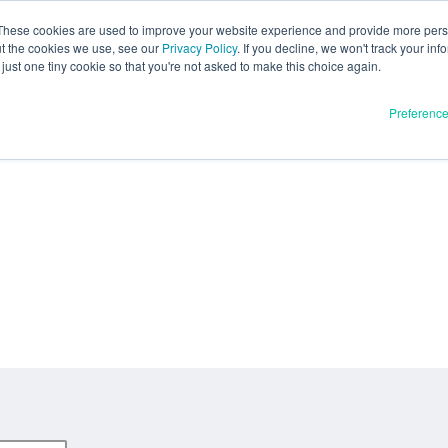
These cookies are used to improve your website experience and provide more perso
ut the cookies we use, see our
Privacy Policy
. If you decline, we won't track your inf
just one tiny cookie so that you're not asked to make this choice again.
Preferenc