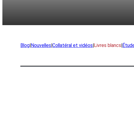
Nouvelles
Carrières
Blog
|
Nouvelles
|
Collatéral et vidéos
|
Livres blancs
|
Étud