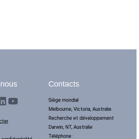
-nous
Contacts
dIn
YouTube
Siège mondial
Melbourne, Victoria, Australie
Recherche et développement
cter
Darwin, NT, Australie
Téléphone :