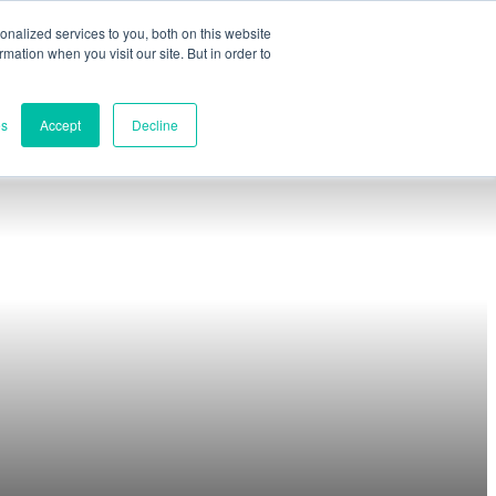
nalized services to you, both on this website
ormation when you visit our site. But in order to
Évaluation partielle
Contact
rançais
English
es
Accept
Decline
spañol
eutsch
taliano
aux
Contacts
日本語
é complet
한국어
Siège mondial
e développement
Melbourne, Victo
Recherche et 
rces
Darwin, NT, Aust
Téléphone :
+61
ebinaires