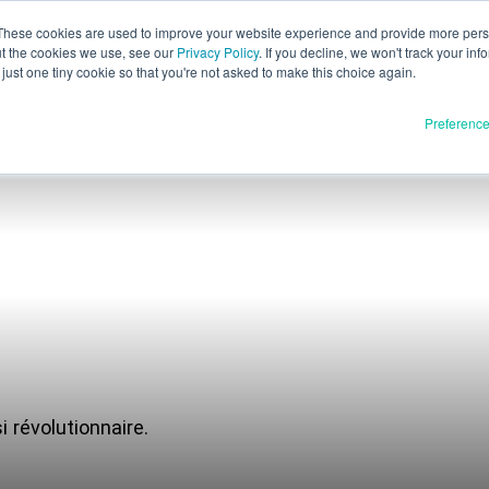
These cookies are used to improve your website experience and provide more perso
ut the cookies we use, see our
Privacy Policy
. If you decline, we won't track your inf
F
just one tiny cookie so that you're not asked to make this choice again.
Preferenc
E
D
I
Matéri
Produits
Communiqu
UEM
En cours d
XSPEE3D
WarpSPEE3D
Ressou
LightSPEE3D
 révolutionnaire.
Blog
Rencontrer le technicien
Salons et w