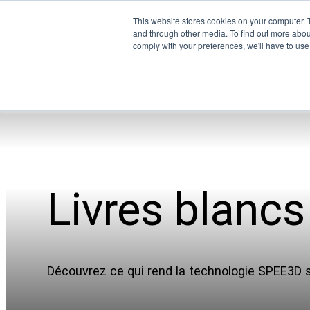
This website stores cookies on your computer. 
and through other media. To find out more abo
comply with your preferences, we'll have to use 
Livres blancs
Entreprise
Découvrez ce qui rend la technologie SPEE3D si
Notre équipe
Partenaires