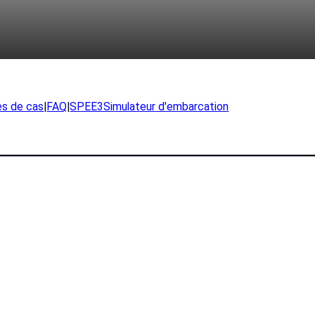
Applications
Collatéral e
Livres blan
Expéditionnaire
Études de 
Production
SPEE3Simul
Recherche
es de cas
|
FAQ
|
SPEE3Simulateur d'embarcation
Évaluation p
Exemples de pièces
FAQ
Industries
Contac
La défense
Demandes d
OEM
Inscription 
Fabrication
Soutien à la
Maritime
Ressources naturelles