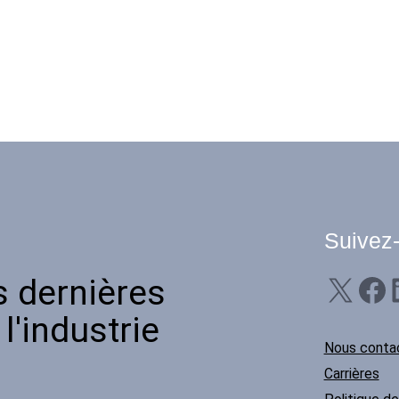
Suivez
X
Facebook
Linke
s dernières
l'industrie
Nous conta
Carrières