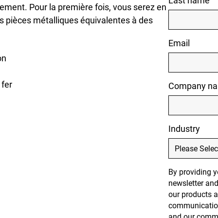
rche universitaire
Last name
ement. Pour la première fois, vous serez en
ux de services
s pièces métalliques équivalentes à des
Email
on
 fer
Company n
Industry
By providing y
newsletter and
our products 
communication
and our commit