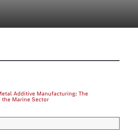
Téléphone :
+1 877-908-9369
Royaume-Uni/Europe
Londres, Royaume-Uni
Téléphone :
+44 (808) 196-2931
tion
Suivez-nous
X
Facebook
LinkedIn
YouTube
ts
etal Additive Manufacturing: The
 the Marine Sector