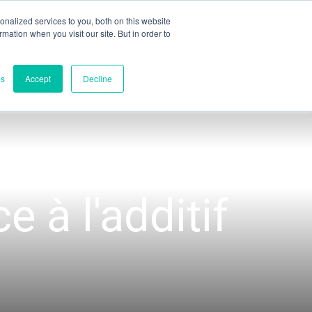
nalized services to you, both on this website
ormation when you visit our site. But in order to
aluation partielle
Contact
es
Accept
Decline
Contacts
Siège mondial
Melbourne, Victoria, Australie
e à l'additif
Recherche et développement
Darwin, NT, Australie
Téléphone :
+61 (03) 8759 1464
Amérique du Nord
Wilmington, Delaware, États-Unis