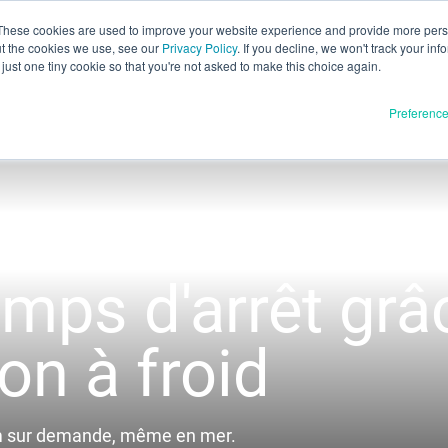
These cookies are used to improve your website experience and provide more perso
ut the cookies we use, see our
Privacy Policy
. If you decline, we won't track your inf
Év
Français
just one tiny cookie so that you're not asked to make this choice again.
English
Preferenc
Español
Deutsch
Italiano
Matériaux
duits
日本語
Communiqué complet
한국어
mps d'arrêt grâc
En cours de développement
E3D
SPEE3D
Ressources
on à froid
tSPEE3D
Blog
ntrer le technicien
Salons et webinaires
ium sur demande, même en mer.