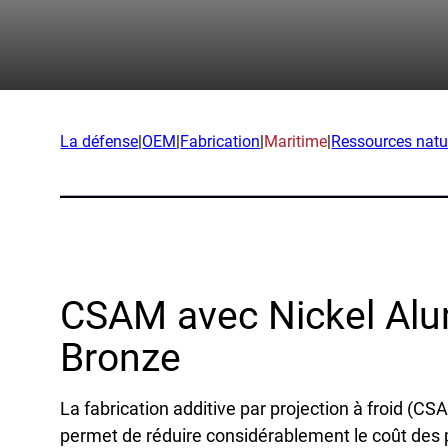
App
Entreprise
Expéd
Notre équipe
Produ
Partenaires
Rech
La défense
|
OEM
|
Fabrication
|
Maritime
|
Ressources natu
Nouvelles
Exem
Carrières
Ind
La d
CSAM avec Nickel Al
OEM
Bronze
Fabri
Mari
La fabrication additive par projection à froid (C
Resso
permet de réduire considérablement le coût des 