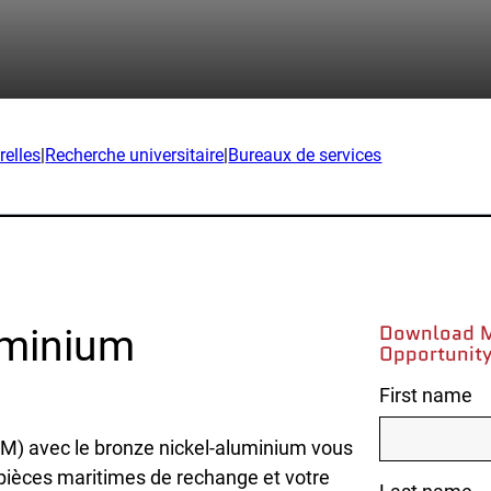
lications
Collatéral et vidéos
Livres blancs
itionnaire
Études de cas
ction
SPEE3Simulateur d'embarca
erche
relles
|
Recherche universitaire
|
Bureaux de services
Évaluation partielle
ples de pièces
FAQ
ustries
Contact
éfense
Demandes de renseignemen
Download
M
uminium
Opportunity
Inscription au bulletin
cation
First name
d'information
time
Soutien à la clientèle
SAM) avec le bronze nickel-aluminium vous
urces naturelles
pièces maritimes de rechange et votre