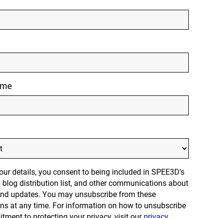
ame
our details, you consent to being included in SPEE3D's
 blog distribution list, and other communications about
and updates. You may unsubscribe from these
s at any time. For information on how to unsubscribe
ment to protecting your privacy, visit our
privacy