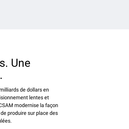
es. Une
.
illiards de dollars en
isionnement lentes et
. CSAM modernise la façon
de produire sur place des
ulées.