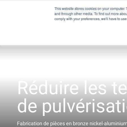
This website stores cookies on your computer. 
and through other media. To find out more abo
comply with your preferences, we'll have to use 
Pro
UEM
Réduire les te
XSPE
Warp
de pulvérisati
Ligh
Renco
Fabrication de pièces en bronze nickel-alumin