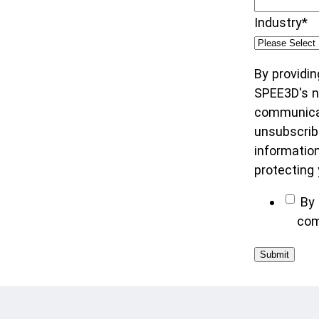
Industry
*
By providin
SPEE3D's ne
communicat
unsubscrib
informatio
protecting 
By 
com