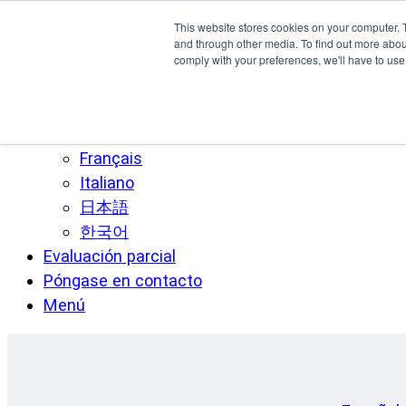
Ir al contenido principal
This website stores cookies on your computer. 
SPEE3D
and through other media. To find out more abo
comply with your preferences, we'll have to use 
Español
English
Deutsch
Français
Italiano
日本語
한국어
Evaluación parcial
Póngase en contacto
Menú