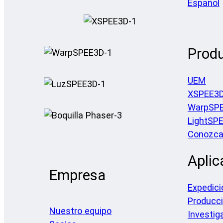
Español
Prod
UEM
XSPEE3
WarpSP
LightSP
Conozca 
Aplic
Empresa
Expedici
Producc
Nuestro equipo
Investig