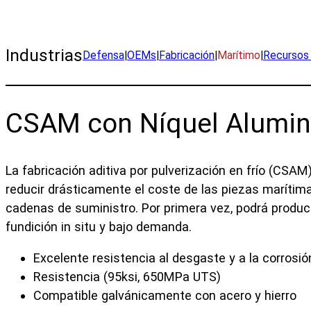
Fabrique piezas de níquel-aluminio-bronce a medida, i
Industrias
Defensa
|
OEMs
|
Fabricación
|
Marítimo
|
Recursos 
CSAM con Níquel Alumin
La fabricación aditiva por pulverización en frío (CSAM
reducir drásticamente el coste de las piezas marítim
cadenas de suministro. Por primera vez, podrá produci
fundición in situ y bajo demanda.
Excelente resistencia al desgaste y a la corrosió
Resistencia (95ksi, 650MPa UTS)
Compatible galvánicamente con acero y hierro