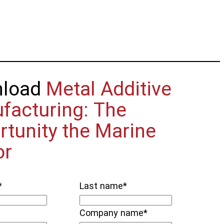
nload
Metal Additive
facturing: The
rtunity the Marine
or
*
Last name
*
Company name
*