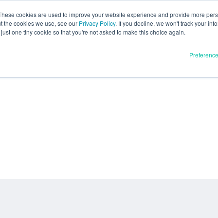
These cookies are used to improve your website experience and provide more perso
ut the cookies we use, see our
Privacy Policy
. If you decline, we won't track your inf
just one tiny cookie so that you're not asked to make this choice again.
Preferenc