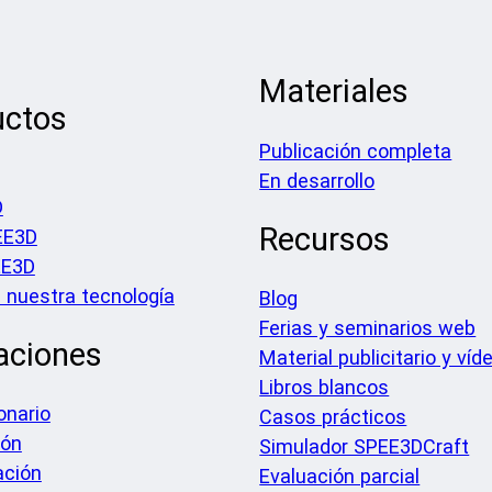
Materiales
uctos
Publicación completa
En desarrollo
D
Recursos
EE3D
EE3D
nuestra tecnología
Blog
Ferias y seminarios web
aciones
Material publicitario y víd
Libros blancos
onario
Casos prácticos
ión
Simulador SPEE3DCraft
ación
Evaluación parcial