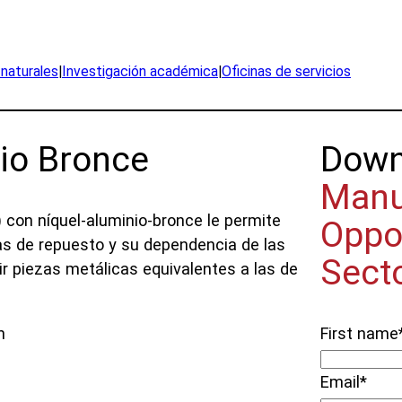
ncluso en el mar.
naturales
|
Investigación académica
|
Oficinas de servicios
io Bronce
Dow
Manu
) con níquel-aluminio-bronce le permite
Oppo
as de repuesto y su dependencia de las
Sect
r piezas metálicas equivalentes a las de
First name
n
Email
*