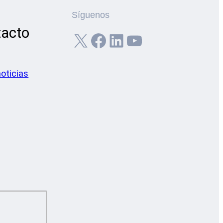
Síguenos
tacto
X
Facebook
LinkedIn
YouTube
noticias