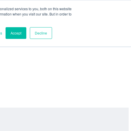
nalized services to you, both on this website
ormation when you visit our site. But in order to
es
Accept
Decline