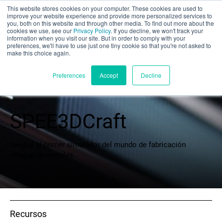
This website stores cookies on your computer. These cookies are used to
Evaluación parcial
improve your website experience and provide more personalized services to
you, both on this website and through other media. To find out more about the
cookies we use, see our
Privacy Policy
. If you decline, we won't track your
information when you visit our site. But in order to comply with your
preferences, we'll have to use just one tiny cookie so that you're not asked to
make this choice again.
Español
Preferences
Accept
Decline
SPEE3DCraft
Productos
Aplicaciones
Juegue al primer simulador del mundo de fabricación
integral de metales.
Industrias
Materiales
Recursos
Recursos