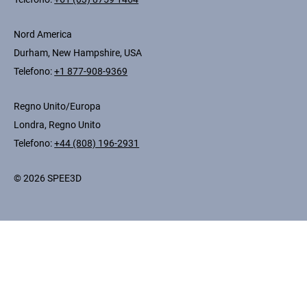
Nord America
Durham, New Hampshire, USA
Telefono:
+1 877-908-9369
Regno Unito/Europa
Londra, Regno Unito
Telefono:
+44 (808) 196-2931
© 2026 SPEE3D