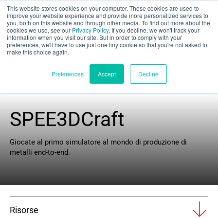
This website stores cookies on your computer. These cookies are used to
Valutazione parziale
improve your website experience and provide more personalized services to
you, both on this website and through other media. To find out more about the
cookies we use, see our
Privacy Policy
. If you decline, we won't track your
information when you visit our site. But in order to comply with your
preferences, we'll have to use just one tiny cookie so that you're not asked to
make this choice again.
Italiano
Preferences
Accept
Decline
SPEE3DCraft
Prodotti
Applicazioni
Giocate al primo simulatore al mondo di produzione di
metalli end-to-end.
Industrie
I materiali
Risorse
Risorse