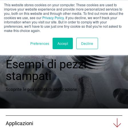
This website stores cookies on your computer. These cookies are used to
Valutazione parziale
improve your website experience and provide more personalized services to
you, both on this website and through other media. To find out more about the
cookies we use, see our
Privacy Policy
. If you decline, we won't track your
information when you visit our site. But in order to comply with your
preferences, we'll have to use just one tiny cookie so that you're not asked to
make this choice again.
Italiano
Preferences
Accept
Decline
Esempi di pezzi
Prodotti
stampati
Applicazioni
Scoprite le possibilità di applicazione.
Industrie
I materiali
Applicazioni
Risorse