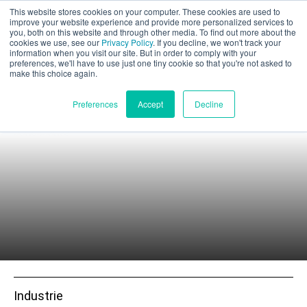
This website stores cookies on your computer. These cookies are used to
Valutazione parziale
improve your website experience and provide more personalized services to
you, both on this website and through other media. To find out more about the
cookies we use, see our
Privacy Policy
. If you decline, we won't track your
information when you visit our site. But in order to comply with your
Ricerca accademica
preferences, we'll have to use just one tiny cookie so that you're not asked to
make this choice again.
Italiano
Preferences
Accept
Decline
Alimentare la rivoluzione della produzione additiva attraverso
la sperimentazione, la convalida e il trasferimento di
conoscenze.
Prodotti
Applicazioni
Industrie
I materiali
Industrie
Risorse