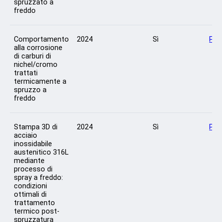
spruzzato a
freddo
Comportamento
2024
Sì
Per
alla corrosione
di carburi di
nichel/cromo
trattati
termicamente a
spruzzo a
freddo
Stampa 3D di
2024
Sì
Per
acciaio
inossidabile
austenitico 316L
mediante
processo di
spray a freddo:
condizioni
ottimali di
trattamento
termico post-
spruzzatura