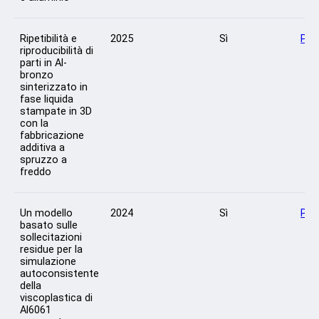
Ripetibilità e
2025
Sì
Per
riproducibilità di
parti in Al-
bronzo
sinterizzato in
fase liquida
stampate in 3D
con la
fabbricazione
additiva a
spruzzo a
freddo
Un modello
2024
Sì
Per
basato sulle
sollecitazioni
residue per la
simulazione
autoconsistente
della
viscoplastica di
Al6061