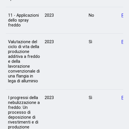
11 - Applicazioni
2023
No
Per
dello spray
freddo
Valutazione del
2023
Sì
Per
ciclo di vita della
produzione
additiva a freddo
e della
lavorazione
convenzionale di
una flangia in
lega di alluminio
I progressi della
2023
Sì
Per
nebulizzazione a
freddo: Un
processo di
deposizione di
rivestimenti e di
produzione