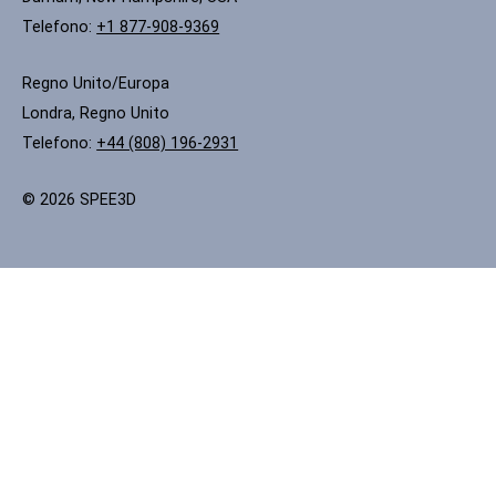
Telefono:
+1 877-908-9369
Regno Unito/Europa
Londra, Regno Unito
Telefono:
+44 (808) 196-2931
© 2026 SPEE3D