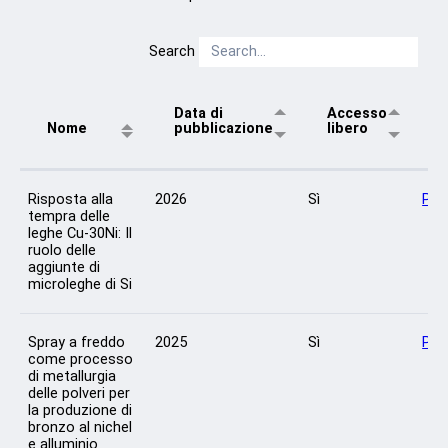
Search
Data di
Accesso
Nome
pubblicazione
libero
Risposta alla
2026
Sì
Per
tempra delle
leghe Cu-30Ni: Il
ruolo delle
aggiunte di
microleghe di Si
Spray a freddo
2025
Sì
Per
come processo
di metallurgia
delle polveri per
la produzione di
bronzo al nichel
e alluminio