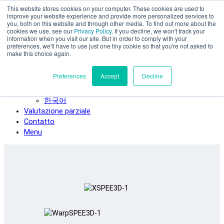
This website stores cookies on your computer. These cookies are used to
Vai al contenuto principale
improve your website experience and provide more personalized services to
SPEE3D
you, both on this website and through other media. To find out more about the
cookies we use, see our
Privacy Policy
. If you decline, we won't track your
Italiano
information when you visit our site. But in order to comply with your
preferences, we'll have to use just one tiny cookie so that you're not asked to
English
make this choice again.
Español
Deutsch
Preferences
Accept
Decline
Français
日本語
한국어
Valutazione parziale
Contatto
Menu