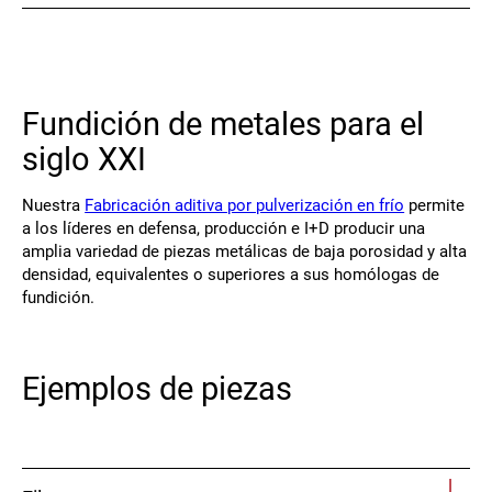
Póngase en contacto
Fundición de metales para el
siglo XXI
Nuestra
Fabricación aditiva por pulverización en frío
permite
a los líderes en defensa, producción e I+D producir una
amplia variedad de piezas metálicas de baja porosidad y alta
Síguenos
densidad, equivalentes o superiores a sus homólogas de
X
Facebook
LinkedIn
YouTube
fundición.
Ejemplos de piezas