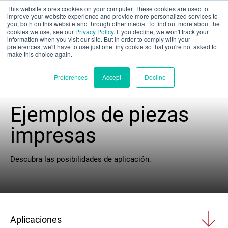
This website stores cookies on your computer. These cookies are used to
Evaluación parcial
improve your website experience and provide more personalized services to
you, both on this website and through other media. To find out more about the
cookies we use, see our
Privacy Policy
. If you decline, we won't track your
information when you visit our site. But in order to comply with your
preferences, we'll have to use just one tiny cookie so that you're not asked to
make this choice again.
Español
Preferences
Accept
Decline
Ejemplos de piezas
Productos
impresas
Aplicaciones
Descubra las posibilidades de aplicación.
Industrias
Materiales
Aplicaciones
Recursos