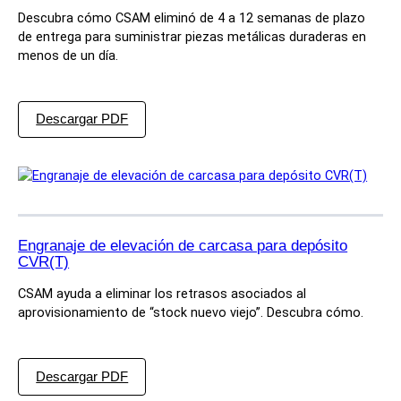
Descubra cómo CSAM eliminó de 4 a 12 semanas de plazo
de entrega para suministrar piezas metálicas duraderas en
menos de un día.
:
Descargar PDF
B
V
F
T
r
a
n
s
Engranaje de elevación de carcasa para depósito
m
CVR(T)
i
s
s
CSAM ayuda a eliminar los retrasos asociados al
i
aprovisionamiento de “stock nuevo viejo”. Descubra cómo.
o
n
M
o
:
u
Descargar PDF
H
n