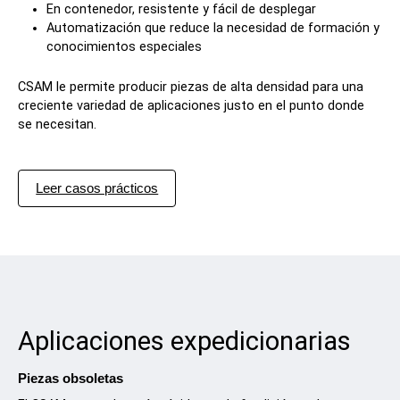
En contenedor, resistente y fácil de desplegar
Materiales
Automatización que reduce la necesidad de formación y
conocimientos especiales
Publicación completa
CSAM le permite producir piezas de alta densidad para una
En desarrollo
creciente variedad de aplicaciones justo en el punto donde
se necesitan.
Recursos
Blog
Leer casos prácticos
Ferias y seminarios web
Material publicitario y vídeos
Libros blancos
Casos prácticos
Simulador SPEE3DCraft
Evaluación parcial
Aplicaciones expedicionarias
Preguntas frecuentes
Piezas obsoletas