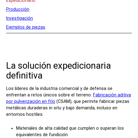
Expedicionario
Aplicaciones
Producción
Investigación
Expedicionario
Ejemplos de piezas
Producción
Investigación
Ejemplos de piezas
Industrias
La solución expedicionaria
definitiva
Defensa
OEMs
Los líderes de la industria comercial y de defensa se
Fabricación
enfrentan a retos únicos sobre el terreno.
Fabricación aditiva
por pulverización en frío
(CSAM), que permite fabricar piezas
Marítimo
metálicas duraderas in situ y bajo demanda, incluso en
Recursos naturales
entornos hostiles.
Investigación académica
Oficinas de servicios
Materiales de alta calidad que cumplen o superan los
equivalentes de fundición