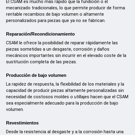
Póngase en contacto
El CSAM es mucho más rápido que la fundición o el
mecanizado tradicionales, lo que permite producir de forma
rentable recambios de bajo volumen o altamente
Consultas
personalizados para piezas que ya no se fabrican.
Suscripción al boletín de noticias
Atención al cliente
Reparación/Recondicionamiento
CSAM le ofrece la posibilidad de reparar rápidamente las
piezas sometidas a un desgaste, corrosión y daños
mecánicos importantes sin incurrir en el elevado coste de la
sustitución completa de las piezas.
Producción de bajo volumen
La rapidez de respuesta, la flexibilidad de los materiales y la
Síguenos
capacidad de producir piezas altamente personalizadas sin
necesidad de costosos moldes o utillajes hacen que el CSAM
X
Facebook
LinkedIn
YouTube
sea especialmente adecuado para la producción de bajo
volumen.
Revestimientos
Desde la resistencia al desgaste y a la corrosión hasta una