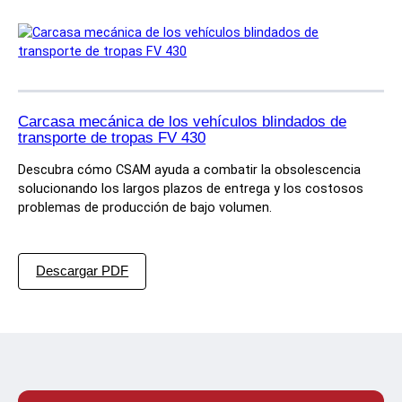
o
t
u
s
i
n
g
E
l
e
Carcasa mecánica de los vehículos blindados de
v
transporte de tropas FV 430
a
t
Descubra cómo CSAM ayuda a combatir la obsolescencia
i
solucionando los largos plazos de entrega y los costosos
o
n
problemas de producción de bajo volumen.
G
e
a
r
:
Descargar PDF
f
F
o
V
r
4
C
3
V
0
R
A
(
r
T
m
)
o