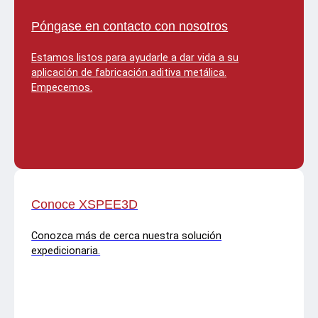
T
r
a
e
Póngase en contacto con nosotros
n
d
k
P
e
Estamos listos para ayudarle a dar vida a su
r
aplicación de fabricación aditiva metálica.
s
Empecemos.
o
n
n
e
l
C
a
r
r
i
Conoce XSPEE3D
e
r
s
Conozca más de cerca nuestra solución
M
e
expedicionaria.
c
h
a
n
i
c