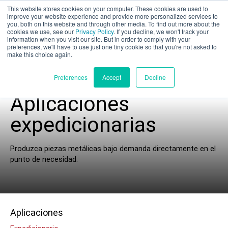
This website stores cookies on your computer. These cookies are used to
Evaluación parcial
improve your website experience and provide more personalized services to
you, both on this website and through other media. To find out more about the
cookies we use, see our
Privacy Policy
. If you decline, we won't track your
information when you visit our site. But in order to comply with your
preferences, we'll have to use just one tiny cookie so that you're not asked to
make this choice again.
Español
Preferences
Accept
Decline
Aplicaciones
expedicionarias
Productos
Produzca piezas metálicas bajo demanda directamente en el
UEM
punto de necesidad.
XSPEE3D
WarpSPEE3D
LightSPEE3D
Conozca nuestra tecnología
Aplicaciones