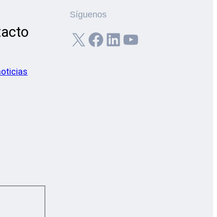
Síguenos
tacto
X
Facebook
LinkedIn
YouTube
noticias