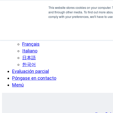
Ir al contenido principal
This website stores cookies on your computer. 
SPEE3D
and through other media. To find out more abo
comply with your preferences, we'll have to use 
Español
English
Deutsch
Français
Italiano
日本語
한국어
Evaluación parcial
Póngase en contacto
Menú