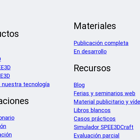
Materiales
uctos
Publicación completa
En desarrollo
D
Recursos
EE3D
EE3D
nuestra tecnología
Blog
Ferias y seminarios web
aciones
Material publicitario y víd
Libros blancos
onario
Casos prácticos
ión
Simulador SPEE3DCraft
ación
Evaluación parcial