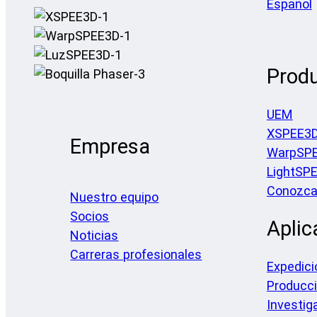
Español
Prod
UEM
XSPEE3
Empresa
WarpSP
LightSP
Conozca 
Nuestro equipo
Socios
Aplic
Noticias
Carreras profesionales
Expedici
Producc
Investig