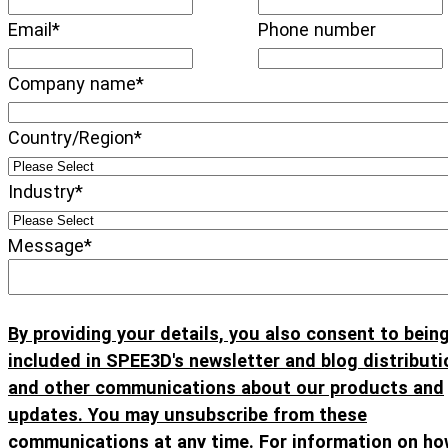
Email
*
Phone number
Company name
*
Country/Region
*
Industry
*
Message
*
By providing your details, you also consent to bein
included in SPEE3D's newsletter and blog distributio
and other communications about our products and
updates. You may unsubscribe from these
communications at any time.
For information on ho