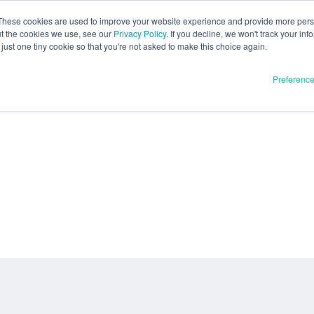
These cookies are used to improve your website experience and provide more perso
ut the cookies we use, see our
Privacy Policy
. If you decline, we won't track your inf
just one tiny cookie so that you're not asked to make this choice again.
Preferenc