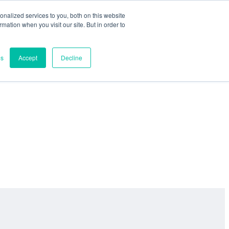
nalized services to you, both on this website
ormation when you visit our site. But in order to
es
Accept
Decline