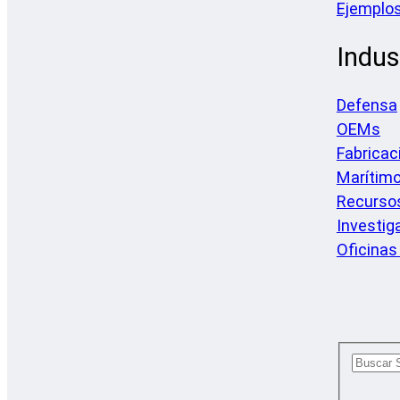
Ejemplos
Indus
Defensa
OEMs
Fabricac
Marítim
Recursos
Investig
Oficinas