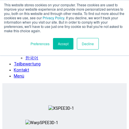
This website stores cookies on your computer. These cookies are used to
Zum Hauptinhalt springen
improve your website experience and provide more personalized services to
SPEE3D
you, both on this website and through other media. To find out more about the
cookies we use, see our
Privacy Policy
. If you decline, we won't track your
Deutsch
information when you visit our site. But in order to comply with your
preferences, we'll have to use just one tiny cookie so that you're not asked to
English
make this choice again.
Español
Français
Preferences
Accept
Decline
Italiano
日本語
한국어
Teilbewertung
Kontakt
Menü