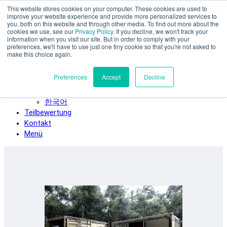
This website stores cookies on your computer. These cookies are used to
Zum Hauptinhalt springen
improve your website experience and provide more personalized services to
SPEE3D
you, both on this website and through other media. To find out more about the
cookies we use, see our
Privacy Policy
. If you decline, we won't track your
Deutsch
information when you visit our site. But in order to comply with your
preferences, we'll have to use just one tiny cookie so that you're not asked to
English
make this choice again.
Español
Français
Preferences
Accept
Decline
Italiano
日本語
한국어
Teilbewertung
Kontakt
Menü