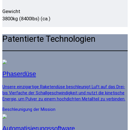
Gewicht
3800kg (8400lbs) (ca.)
Patentierte Technologien
Phaserdüse
Unsere einzigartige Raketendüse beschleunigt Luft auf das Drei-
bis Vierfache der Schallgeschwindigkeit und nutzt die kinetische
Energie, um Pulver zu einem hochdichten Metallteil zu verbinden.
Beschleunigung der Mission
Automatisierungssoftware