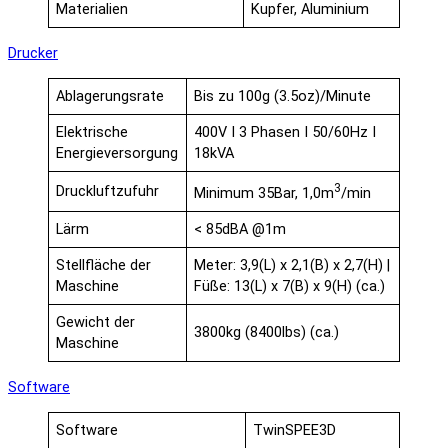
Materialien
Kupfer, Aluminium
Drucker
Ablagerungsrate
Bis zu 100g (3.5oz)/Minute
Elektrische
400V I 3 Phasen I 50/60Hz I
Energieversorgung
18kVA
3
Druckluftzufuhr
Minimum 35Bar, 1,0m
/min
Lärm
< 85dBA @1m
Stellfläche der
Meter: 3,9(L) x 2,1(B) x 2,7(H) |
Maschine
Füße: 13(L) x 7(B) x 9(H) (ca.)
Gewicht der
3800kg (8400lbs) (ca.)
Maschine
Software
Software
TwinSPEE3D