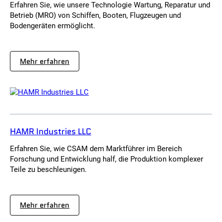
n
Erfahren Sie, wie unsere Technologie Wartung, Reparatur und
n
Betrieb (MRO) von Schiffen, Booten, Flugzeugen und
o
Bodengeräten ermöglicht.
v
a
t
i
o
:
Mehr erfahren
n
U
I
.
n
S
s
.
t
N
i
a
t
v
u
a
t
HAMR Industries LLC
l
e
P
(
o
Erfahren Sie, wie CSAM dem Marktführer im Bereich
N
s
Forschung und Entwicklung half, die Produktion komplexer
J
t
I
Teile zu beschleunigen.
g
I
r
)
a
d
u
:
Mehr erfahren
a
H
t
A