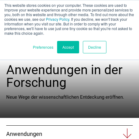
This website stores cookies on your computer. These cookies are used to
Teilbewertung
improve your website experience and provide more personalized services to
you, both on this website and through other media. To find out more about the
cookies we use, see our
Privacy Policy
. If you decline, we won't track your
information when you visit our site. But in order to comply with your
preferences, we'll have to use just one tiny cookie so that you're not asked to
make this choice again.
Deutsch
Preferences
Accept
Decline
Anwendungen in der
Produkte
Forschung
Anwendungen
Neue Wege der wissenschaftlichen Entdeckung eröffnen.
Branchen
Materialien
Anwendungen
Ressourcen