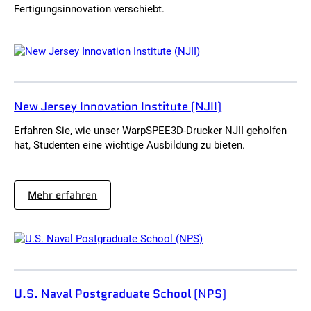
Fertigungsinnovation verschiebt.
New Jersey Innovation Institute (NJII)
Erfahren Sie, wie unser WarpSPEE3D-Drucker NJII geholfen
hat, Studenten eine wichtige Ausbildung zu bieten.
:
Mehr erfahren
N
e
w
J
e
r
s
e
U.S. Naval Postgraduate School (NPS)
y
I