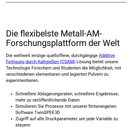
Kontakt
Die flexibelste Metall-AM-
Forschungsplattform der Welt
Die weltweit einzige quelloffene, durchgängige
Additive
Fertigung durch Kaltgießen (CSAM)
Lösung bietet unsere
Technologie Forschern und Studenten die Möglichkeit, mit
Folgen Sie uns
verschiedenen elementaren und legierten Pulvern zu
X
Facebook
LinkedIn
YouTube
experimentieren.
Schnellere Ablagerungsraten, schnellere Ergebnisse,
mehr zu veröffentlichende Daten
Simulieren Sie Prozesse mit unserer firmeneigenen
Software TwinSPEE3D
Zugriff auf alle Druckparameter, um jede Variable zu
steuern