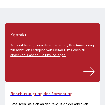
e
M
S
R
c
I
h
n
o
d
o
u
l
s
(
t
N
r
Kontakt
P
i
S
e
)
s
Wir sind bereit, Ihnen dabei zu helfen, Ihre Anwendung
L
zur additiven Fertigung von Metall zum Leben zu
L
C
erwecken. Lassen Sie uns loslegen.
Beschleunigung der Forschung
Beteiligen Sie sich an der Revolution der additiven