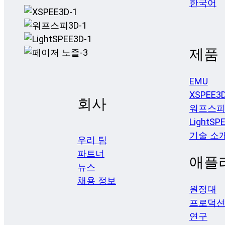
한국어
제품
EMU
XSPEE3
회사
워프스피
LightSP
기술 소
우리 팀
파트너
애플
뉴스
채용 정보
원정대
프로덕
연구