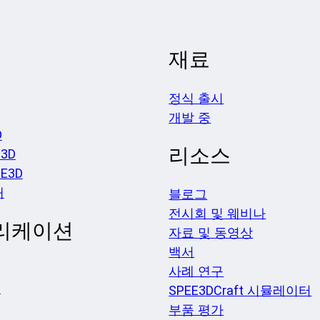
재료
정식 출시
개발 중
D
리소스
3D
EE3D
개
블로그
전시회 및 웨비나
리케이션
자료 및 동영상
백서
사례 연구
션
SPEE3DCraft 시뮬레이터
부품 평가