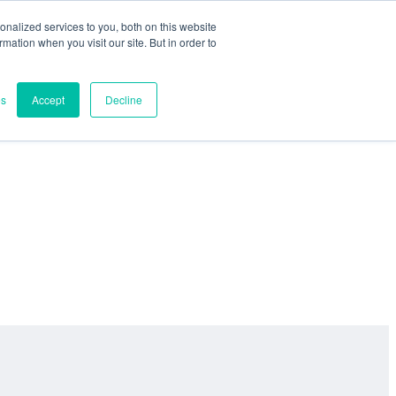
nalized services to you, both on this website
ormation when you visit our site. But in order to
es
Accept
Decline