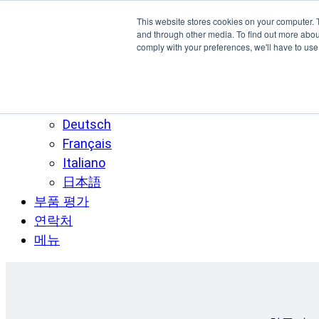
주요 콘텐츠로 건너뛰기
This website stores cookies on your computer. 
SPEE3D
and through other media. To find out more abo
comply with your preferences, we'll have to use 
한국어
English
Español
Deutsch
Français
Italiano
日本語
부품 평가
연락처
메뉴