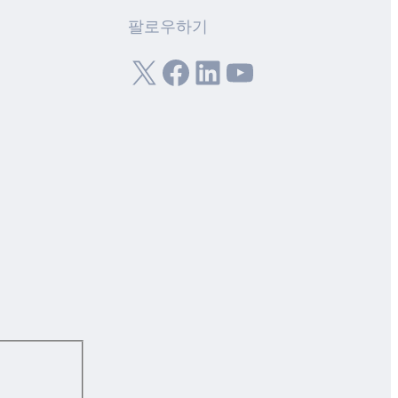
팔로우하기
X
Facebook
LinkedIn
YouTube