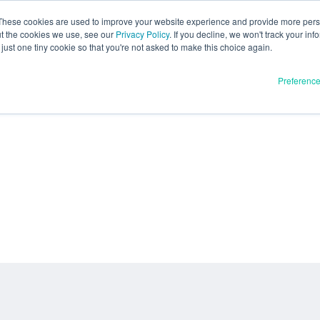
These cookies are used to improve your website experience and provide more perso
ut the cookies we use, see our
Privacy Policy
. If you decline, we won't track your inf
just one tiny cookie so that you're not asked to make this choice again.
Preferenc