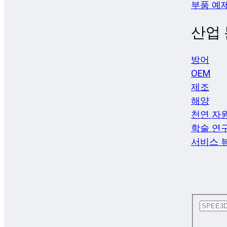
부품 예
산업
방어
OEM
제조
해양
천연 자
학술 연
서비스 