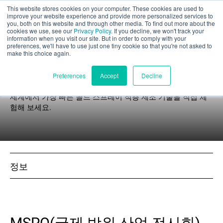
This website stores cookies on your computer. These cookies are used to
부품 평가
improve your website experience and provide more personalized services to
you, both on this website and through other media. To find out more about the
cookies we use, see our
Privacy Policy
. If you decline, we won't track your
information when you visit our site. But in order to comply with your
preferences, we'll have to use just one tiny cookie so that you're not asked to
make this choice again.
이벤트
한국어
Preferences
Accept
Decline
세계에서 가장 빠른 콜드 스프레이 적층 제조 기술을 직접 체
험해 보세요.
제품
애플리케이션
정보
산업 분야
재료
리소스
MSPO(국제 방위 산업 전시회)