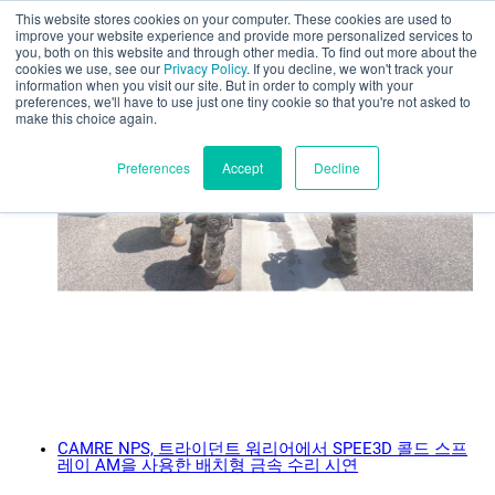
This website stores cookies on your computer. These cookies are used to
부품 평가
improve your website experience and provide more personalized services to
you, both on this website and through other media. To find out more about the
일반 뉴스
cookies we use, see our
Privacy Policy
. If you decline, we won't track your
information when you visit our site. But in order to comply with your
preferences, we'll have to use just one tiny cookie so that you're not asked to
make this choice again.
한국어
Preferences
Accept
Decline
제품
애플리케이션
산업 분야
재료
CAMRE NPS, 트라이던트 워리어에서 SPEE3D 콜드 스프
레이 AM을 사용한 배치형 금속 수리 시연
리소스