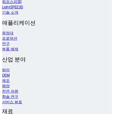
워프스피3D
LightSPEE3D
기술 소개
애플리케이션
원정대
프로덕션
연구
부품 예제
산업 분야
방어
OEM
제조
해양
천연 자원
학술 연구
서비스 뷰로
재료