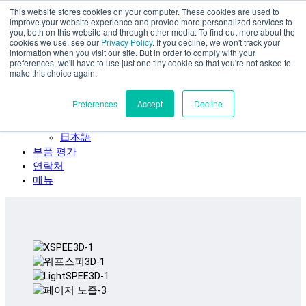
This website stores cookies on your computer. These cookies are used to
주요 콘텐츠로 건너뛰기
improve your website experience and provide more personalized services to
SPEE3D
you, both on this website and through other media. To find out more about the
cookies we use, see our
Privacy Policy
. If you decline, we won't track your
한국어
information when you visit our site. But in order to comply with your
preferences, we'll have to use just one tiny cookie so that you're not asked to
English
make this choice again.
Español
Deutsch
Preferences
Accept
Decline
Français
Italiano
日本語
부품 평가
연락처
메뉴