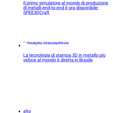
Il primo simulatore al mondo di produzione
App
di metalli end-to-end è ora disponibile:
Azienda
SPEE3DCraft
Sped
Il nostro team
Prod
Partner
Ricer
Notizie
Esemp
Carriera
La tecnologia di stampa 3D in metallo più
Ind
veloce al mondo è diretta in Brasile
Difes
OEM
Prod
Marit
Risor