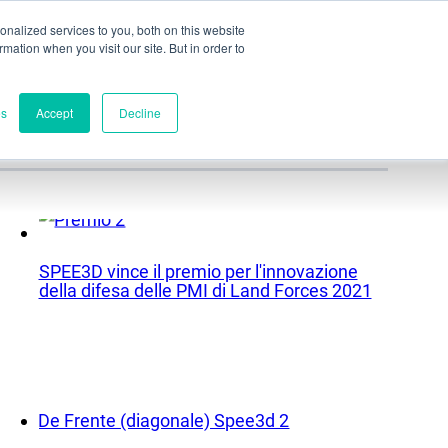
nalized services to you, both on this website
ormation when you visit our site. But in order to
utazione parziale
Contatto
es
Accept
Decline
Contatti
Sede centrale mondiale
Melbourne, Victoria, Australia
SPEE3D vince il premio per l'innovazione
della difesa delle PMI di Land Forces 2021
Ricerca e sviluppo
Darwin, NT, Australia
Telefono:
+61 (03) 8759 1464
Nord America
Wilmington, Delaware, USA