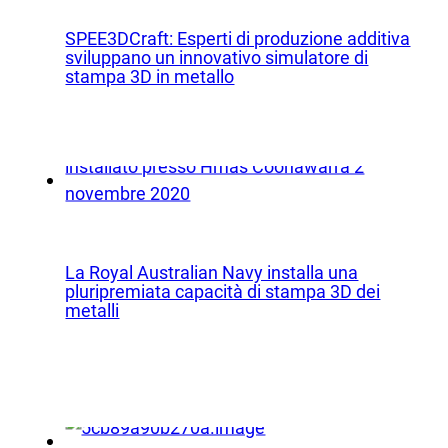
licazioni
Materiale collaterale e video
SPEE3DCraft: Esperti di produzione additiva
Libri bianchi
sviluppano un innovativo simulatore di
izione
stampa 3D in metallo
Casi di studio
uzione
Simulatore SPEE3DCraft
ca
Parte Valutazione
i di parti
Domande frequenti
ustrie
Contatto
La Royal Australian Navy installa una
a
pluripremiata capacità di stampa 3D dei
Richieste di informazioni
metalli
Iscrizione alla newsletter
uzione
Assistenza clienti
timo
se naturali