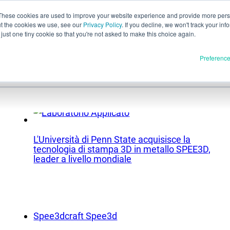
These cookies are used to improve your website experience and provide more perso
ut the cookies we use, see our
Privacy Policy
. If you decline, we won't track your inf
Val
Italiano
just one tiny cookie so that you're not asked to make this choice again.
ali
English
Preferenc
Español
Deutsch
Français
I materiali
dotti
日本語
Comunicato completo
한국어
L'Università di Penn State acquisisce la
tecnologia di stampa 3D in metallo SPEE3D,
In sviluppo
leader a livello mondiale
E3D
SPEE3D
Risorse
SPEE3D
Blog
trare la tecnologia
Fiere e webinar