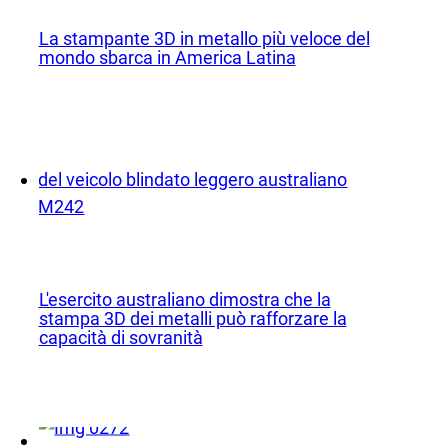
Telefono:
+1 877-908-9369
Regno Unito/Europa
La stampante 3D in metallo più veloce del
mondo sbarca in America Latina
Londra, Regno Unito
Telefono:
+44 (808) 196-2931
Seguiteci
X
Facebook
LinkedIn
YouTube
L'esercito australiano dimostra che la
stampa 3D dei metalli può rafforzare la
capacità di sovranità