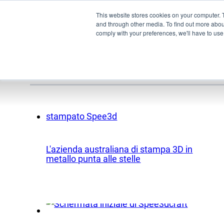
This website stores cookies on your computer. 
and through other media. To find out more abo
comply with your preferences, we'll have to use 
Notizie gener
Pro
UEM
L'azienda australiana di stampa 3D in
XSPE
metallo punta alle stelle
Warp
Luce
Incon