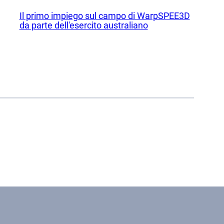
Il primo impiego sul campo di WarpSPEE3D
da parte dell'esercito australiano