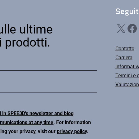
Seguit
X
Facebook
Li
lle ultime
i prodotti.
Contatto
Carriera
Informativ
Termini e 
Valutazion
d in SPEE3D's newsletter and blog
mmunications at any time
. For information
ng your privacy, visit our
privacy policy
.