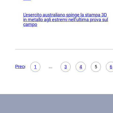
Rice
Uffici
L'esercito australiano spinge la stampa 3D
in metallo agli estremi nell'ultima prova sul
campo
Precedente
...
1
3
4
5
6