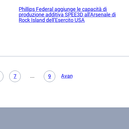
rca accademica
Phillips Federal aggiunge le capacità di
 di servizio
produzione additiva SPEE3D all'Arsenale di
Rock Island dell'Esercito USA
...
Avanti
7
9