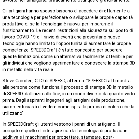
avvolte nell'ambiguità, praticamente ovunque e gratuitamente.
Gli artigiani hanno spesso bisogno di accedere direttamente a
una tecnologia per perfezionare o sviluppare le proprie capacità
produttive o, se la tecnologia è nuova, per impararne il
funzionamento. Le recenti restrizioni alla sicurezza sul posto di
lavoro COVID-19 e il rinvio di eventi che presentano nuove
tecnologie hanno limitato l'opportunità di aumentare le proprie
competenze. SPEE3DCraft è stato concepito per superare
queste limitazioni, come un'alternativa facilmente ottenibile per
gli individui che vogliono sperimentare e conoscere la stampa 3D
in metallo nella vita reale.
Steve Camilleri, CTO di SPEE3D, afferma: "SPEE3DCraft mostra
alle persone come funziona il processo di stampa 3D in metallo
di SPEE3D, dall'inizio alla fine, in un modo diverso da quanto visto
prima. Dagli aspiranti ingegneri agli artigiani della produzione,
siamo entusiasti di vedere come ispira la pratica di coloro che la
utilizzano".
In SPEE3DCraft gli utenti vestono i panni di un artigiano. Il
compito è quello di interagire con la tecnologia di produzione
additiva e i macchinari per progettare, stampare, post-