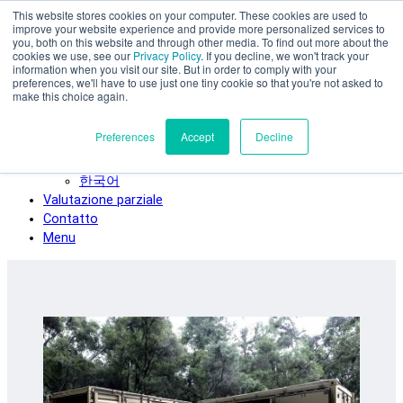
This website stores cookies on your computer. These cookies are used to
Vai al contenuto principale
improve your website experience and provide more personalized services to
SPEE3D
you, both on this website and through other media. To find out more about the
cookies we use, see our
Privacy Policy
. If you decline, we won't track your
Italiano
information when you visit our site. But in order to comply with your
preferences, we'll have to use just one tiny cookie so that you're not asked to
English
make this choice again.
Español
Deutsch
Preferences
Accept
Decline
Français
日本語
한국어
Valutazione parziale
Contatto
Menu