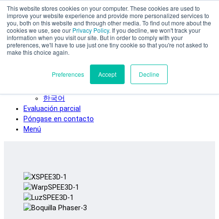
This website stores cookies on your computer. These cookies are used to
Ir al contenido principal
improve your website experience and provide more personalized services to
SPEE3D
you, both on this website and through other media. To find out more about the
cookies we use, see our
Privacy Policy
. If you decline, we won't track your
Español
information when you visit our site. But in order to comply with your
preferences, we'll have to use just one tiny cookie so that you're not asked to
English
make this choice again.
Deutsch
Français
Preferences
Accept
Decline
Italiano
日本語
한국어
Evaluación parcial
Póngase en contacto
Menú