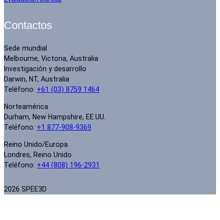
Contactos
Sede mundial
Melbourne, Victoria, Australia
Investigación y desarrollo
Darwin, NT, Australia
Teléfono:
+61 (03) 8759 1464
Norteamérica
Durham, New Hampshire, EE.UU.
Teléfono:
+1 877-908-9369
Reino Unido/Europa
Londres, Reino Unido
Teléfono:
+44 (808) 196-2931
2026 SPEE3D