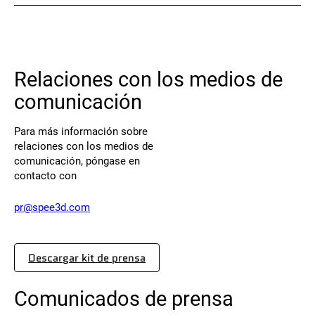
Póngase en contacto
Relaciones con los medios de
comunicación
Para más información sobre
relaciones con los medios de
comunicación, póngase en
Síguenos
contacto con
X
Facebook
LinkedIn
YouTube
pr@spee3d.com
Descargar kit de prensa
Comunicados de prensa