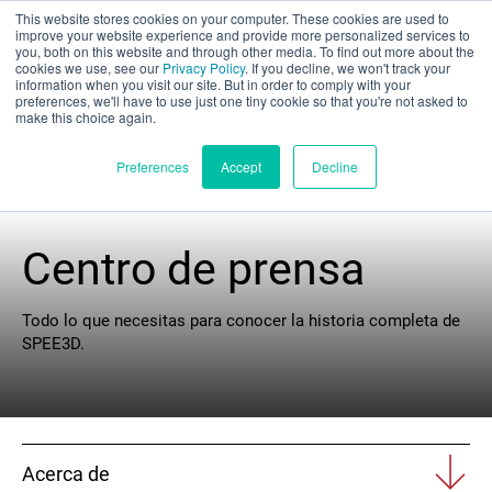
This website stores cookies on your computer. These cookies are used to
Evaluación parcial
improve your website experience and provide more personalized services to
you, both on this website and through other media. To find out more about the
cookies we use, see our
Privacy Policy
. If you decline, we won't track your
information when you visit our site. But in order to comply with your
preferences, we'll have to use just one tiny cookie so that you're not asked to
make this choice again.
Español
Preferences
Accept
Decline
Centro de prensa
Productos
Aplicaciones
Todo lo que necesitas para conocer la historia completa de
SPEE3D.
Industrias
Materiales
Acerca de
Recursos