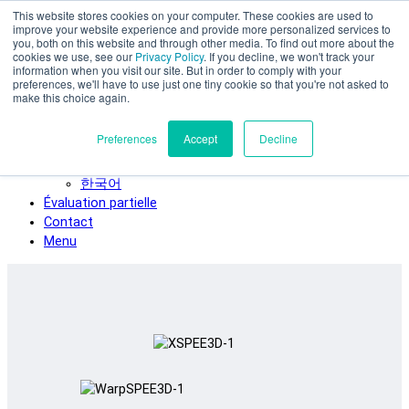
This website stores cookies on your computer. These cookies are used to
Skip to main content
improve your website experience and provide more personalized services to
SPEE3D
you, both on this website and through other media. To find out more about the
cookies we use, see our
Privacy Policy
. If you decline, we won't track your
Français
information when you visit our site. But in order to comply with your
preferences, we'll have to use just one tiny cookie so that you're not asked to
English
make this choice again.
Español
Deutsch
Preferences
Accept
Decline
Italiano
日本語
한국어
Évaluation partielle
Contact
Menu