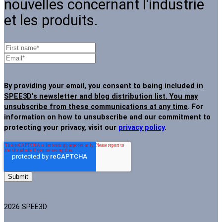
nouvelles concernant l'industrie
et les produits.
By providing your email, you consent to being included in
SPEE3D's newsletter and blog distribution list. You may
unsubscribe from these communications at any time
. For
information on how to unsubscribe and our commitment to
protecting your privacy, visit our
privacy policy
.
2026 SPEE3D