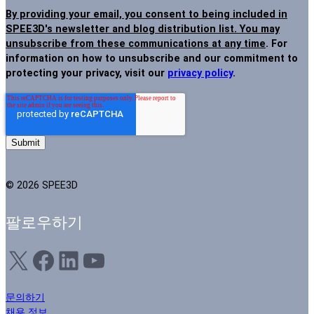
By providing your email, you consent to being included in
SPEE3D's newsletter and blog distribution list. You may
unsubscribe from these communications at any time
. For
information on how to unsubscribe and our commitment to
protecting your privacy, visit our
privacy policy
.
© 2026 SPEE3D
팔로우하기
X
Facebook
LinkedIn
YouTube
문의하기
채용 정보