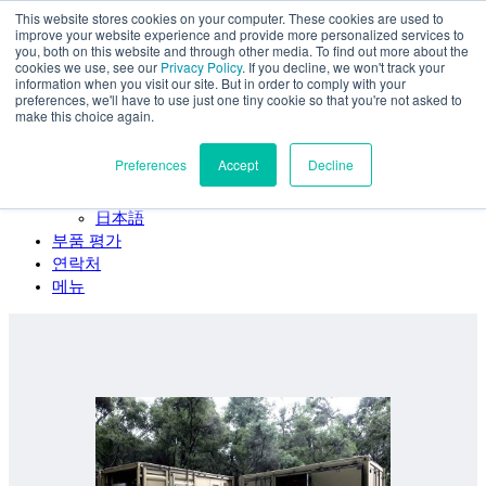
This website stores cookies on your computer. These cookies are used to
주요 콘텐츠로 건너뛰기
improve your website experience and provide more personalized services to
SPEE3D
you, both on this website and through other media. To find out more about the
cookies we use, see our
Privacy Policy
. If you decline, we won't track your
한국어
information when you visit our site. But in order to comply with your
preferences, we'll have to use just one tiny cookie so that you're not asked to
English
make this choice again.
Español
Deutsch
Preferences
Accept
Decline
Français
Italiano
日本語
부품 평가
연락처
메뉴