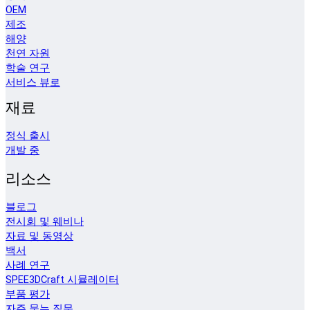
OEM
제조
해양
천연 자원
학술 연구
서비스 뷰로
재료
정식 출시
개발 중
리소스
블로그
전시회 및 웨비나
자료 및 동영상
백서
사례 연구
SPEE3DCraft 시뮬레이터
부품 평가
자주 묻는 질문