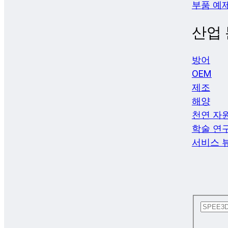
부품 예
산업
방어
OEM
제조
해양
천연 자
학술 연
서비스 