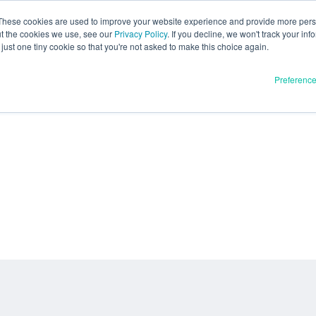
These cookies are used to improve your website experience and provide more perso
ut the cookies we use, see our
Privacy Policy
. If you decline, we won't track your inf
just one tiny cookie so that you're not asked to make this choice again.
Preferenc