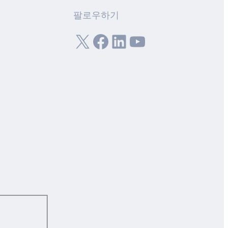
팔로우하기
X
Facebook
LinkedIn
YouTube