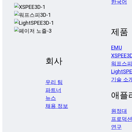
한국어
제품
EMU
XSPEE3
회사
워프스피
LightSP
기술 소
우리 팀
파트너
애플
뉴스
채용 정보
원정대
프로덕
연구