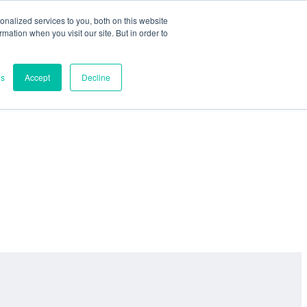
nalized services to you, both on this website
ormation when you visit our site. But in order to
es
Accept
Decline