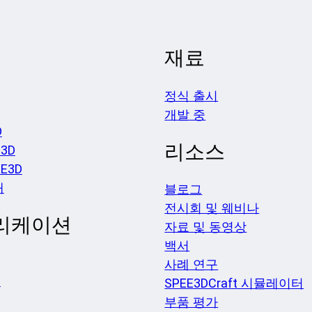
재료
정식 출시
개발 중
D
리소스
3D
EE3D
개
블로그
전시회 및 웨비나
리케이션
자료 및 동영상
백서
사례 연구
션
SPEE3DCraft 시뮬레이터
부품 평가