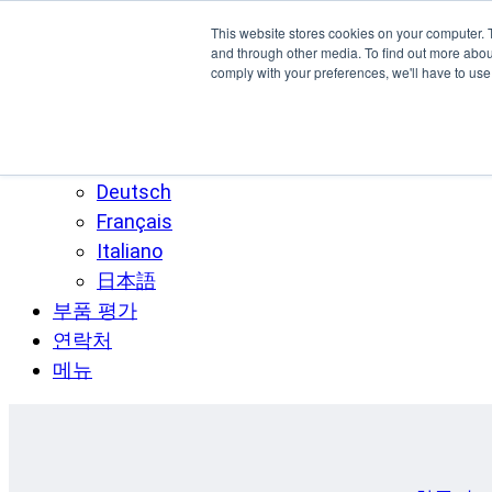
주요 콘텐츠로 건너뛰기
This website stores cookies on your computer. 
SPEE3D
and through other media. To find out more abo
comply with your preferences, we'll have to use 
한국어
English
Español
Deutsch
Français
Italiano
日本語
부품 평가
연락처
메뉴