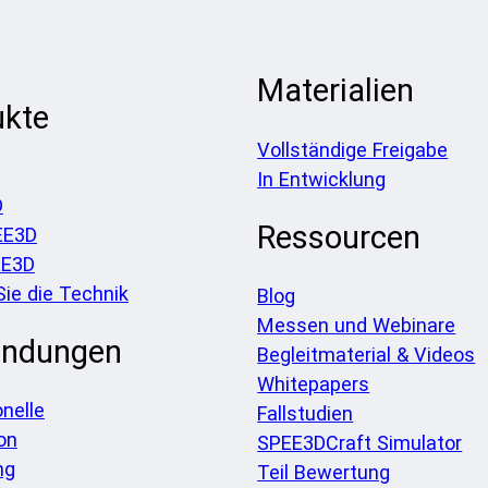
Materialien
ukte
Vollständige Freigabe
In Entwicklung
D
Ressourcen
EE3D
EE3D
Sie die Technik
Blog
Messen und Webinare
ndungen
Begleitmaterial & Videos
Whitepapers
onelle
Fallstudien
on
SPEE3DCraft Simulator
ng
Teil Bewertung