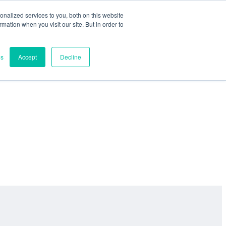
nalized services to you, both on this website
ormation when you visit our site. But in order to
es
Accept
Decline