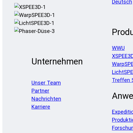
Deutsch
Prod
WWU
XSPEE3
Unternehmen
WarpSP
LichtSP
Treffen 
Unser Team
Partner
Anwe
Nachrichten
Karriere
Expediti
Produkti
Forschu