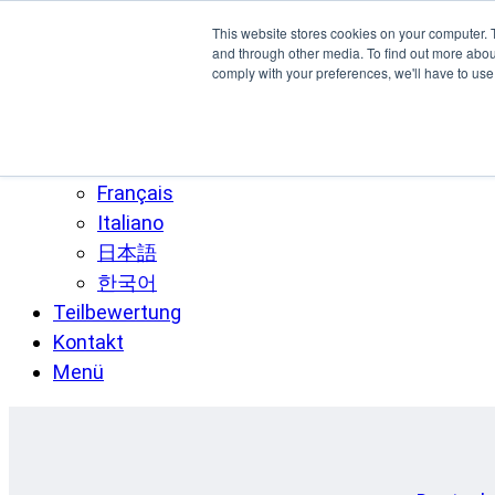
Zum Hauptinhalt springen
This website stores cookies on your computer. 
SPEE3D
and through other media. To find out more abo
comply with your preferences, we'll have to use 
Deutsch
English
Español
Français
Italiano
日本語
한국어
Teilbewertung
Kontakt
Menü