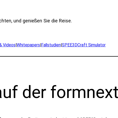
chten, und genießen Sie die Reise.
 & Videos
|
Whitepapers
|
Fallstudien
|
SPEE3DCraft Simulator
uf der formnext