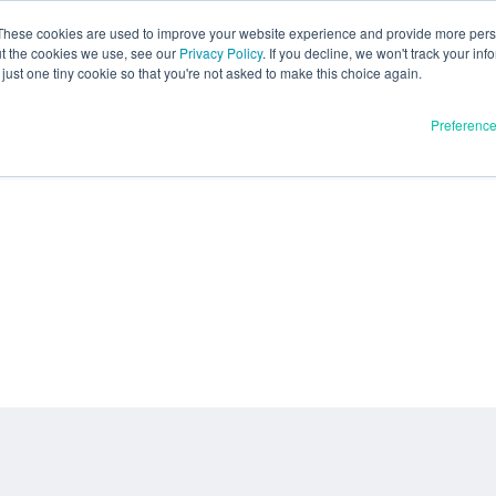
These cookies are used to improve your website experience and provide more perso
ut the cookies we use, see our
Privacy Policy
. If you decline, we won't track your inf
just one tiny cookie so that you're not asked to make this choice again.
Preferenc