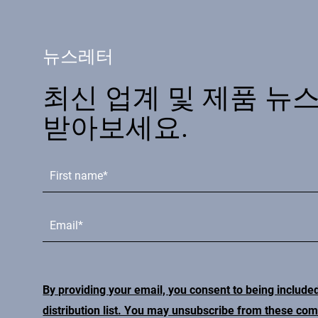
뉴스레터
최신 업계 및 제품 뉴
받아보세요.
By providing your email, you consent to being include
distribution list. You may unsubscribe from these co