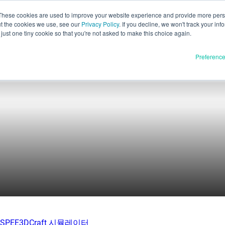
These cookies are used to improve your website experience and provide more perso
ut the cookies we use, see our
Privacy Policy
. If you decline, we won't track your inf
한국
just one tiny cookie so that you're not asked to make this choice again.
Englis
Preferenc
Españo
Deutsc
Françai
재료
품
Italia
정식 출시
日本
개발 중
E3D
스피3D
리소스
tSPEE3D
블로그
 소개
전시회 및 웨비나
|
SPEE3DCraft 시뮬레이터