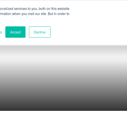
nalized services to you, both on this website
ormation when you visit our site. But in order to
부품 평가
연락처
어
h
es
Accept
Decline
l
h
s
연락처
no
세계 본부
語
멜버른, 빅토리아, 호주
연구 및 개발
다윈, 뉴사우스웨일스주, 호주
전화:
+61 (03) 8759 1464
북미
미국 델라웨어주 윌밍턴