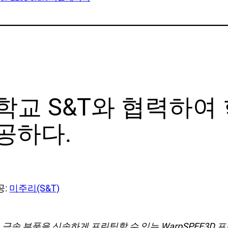
플리케이션
자료 및 동영상
백서
대
사례 연구
덕션
SPEE3DCraft 시뮬레이터
부품 평가
 예제
자주 묻는 질문
리대학교 S&T와 협력하
업 분야
연락처
공하다.
문의 사항
뉴스레터 신청
고객 지원
공:
미주리(S&T)
 자원
금속 부품을 신속하게 프린팅할 수 있는 WarpSPEE3D