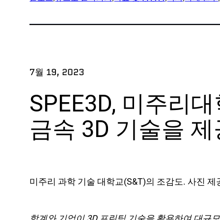
애
원정
프로
연구
7월 19, 2023
부품
SPEE3D, 미주
산
금속 3D 기술을 제
방어
OEM
제조
미주리 과학 기술 대학교(S&T)의 조감도. 사진 제
해양
천연
학계와 기업이 3D 프린팅 기술을 활용하여 대규모 