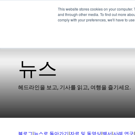
This website stores cookies on your computer. 
and through other media. To find out more abo
comply with your preferences, we'll have to use 
뉴스
제
회사
EMU
헤드라인을 보고, 기사를 읽고, 여행을 즐기세요.
우리 팀
XSPE
파트너
워프
뉴스
Ligh
채용 정보
기술
블로그
|
뉴스로 돌아가기
|
자료 및 동영상
|
백서
|
사례 연구