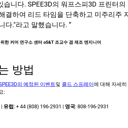
습니다. SPEE3D의 워프스피3D 프린터의
 해결하여 리드 타임을 단축하고 미주리주 
니다."라고 말했습니다.
위한 커머 연구소 센터 oS&T 조교수 겸 제조 엔지니어
는 방법
SPEE3D의 예정된 이벤트
및
콜드 스프레이
에 대해 자세
요:
 |
유럽
: + 44 (808) 196-2931 |
영국
: 808-196-2931