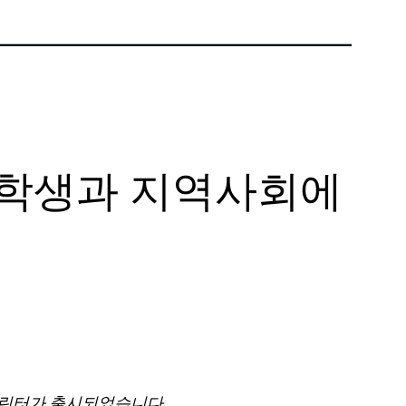
전화:
+1 877-908-9369
영국/유럽
영국 런던
전화:
+44 (808) 196-2931
여 학생과 지역사회에
팔로우하기
X
Facebook
LinkedIn
YouTube
 프린터가 출시되었습니다.