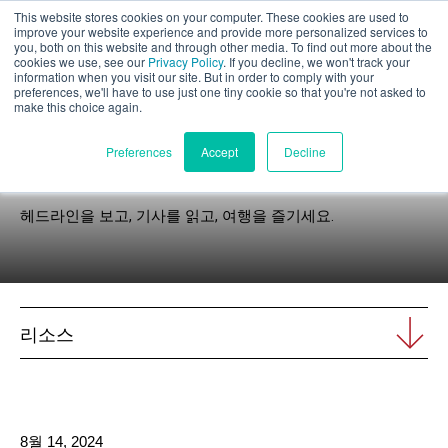
This website stores cookies on your computer. These cookies are used to
부품 평가
improve your website experience and provide more personalized services to
you, both on this website and through other media. To find out more about the
cookies we use, see our
Privacy Policy
. If you decline, we won't track your
information when you visit our site. But in order to comply with your
preferences, we'll have to use just one tiny cookie so that you're not asked to
make this choice again.
한국어
Preferences
Accept
Decline
뉴스
헤드라인을 보고, 기사를 읽고, 여행을 즐기세요.
제품
애플리케이션
리소스
산업 분야
재료
리소스
8월 14, 2024