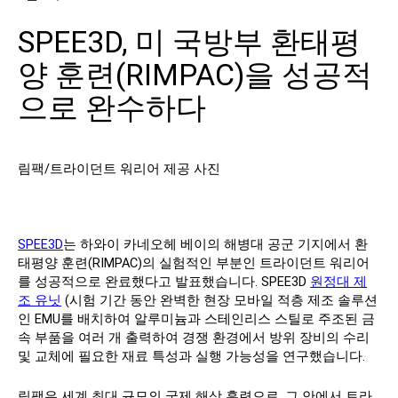
SPEE3D, 미 국방부 환태평
연락처
양 훈련(RIMPAC)을 성공적
으로 완수하다
림팩/트라이던트 워리어 제공 사진
팔로우하기
X
Facebook
LinkedIn
YouTube
SPEE3D
는 하와이 카네오헤 베이의 해병대 공군 기지에서 환
태평양 훈련(RIMPAC)의 실험적인 부분인 트라이던트 워리어
를 성공적으로 완료했다고 발표했습니다. SPEE3D
원정대 제
조 유닛
(시험 기간 동안 완벽한 현장 모바일 적층 제조 솔루션
인 EMU를 배치하여 알루미늄과 스테인리스 스틸로 주조된 금
속 부품을 여러 개 출력하여 경쟁 환경에서 방위 장비의 수리
및 교체에 필요한 재료 특성과 실행 가능성을 연구했습니다.
림팩은 세계 최대 규모의 국제 해상 훈련으로, 그 안에서 트라