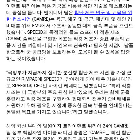
이던트 워리어는 적층 가공을 비롯한 첨단 기술을 테스트하는
데 중점을 둡니다. 엔지니어 팀은
첨단 제조 연구 및 교육을 위
한 컨소시엄
(CAMRE)는 육군, 해군 및 공군, 해병대 및 해안 경
비대를 위해 EMU에서 주조와 동등한 대체 금속 부품을 프린트
했습니다. SPEE3D의 독점적인 콜드 스프레이 적층 제조
(CSAM) 솔루션을 구현한 목표는 적층 제조가 중요 부품의 납
품 시간을 며칠에서 몇 시간으로 단축하고 필요한 시점에 납품
함으로써 군 공급망을 보호하는 데 도움이 될 수 있음을 입증
하는 것이었습니다.
"국방부가 지금까지 실시한 분산형 첨단 제조 시연 중 가장 큰
규모인 RIMPAC에 SPEE3D가 참여하게 되어 매우 기쁩니다."라
고 SPEE3D의 CEO인 바이런 케네디는 말했습니다. "특히 적층
제조는 미 국방부의 주요 관심 분야였으며, 우리는 함께 군을
훈련하고 적층 제조를 구현하여 현대화와 전투기 준비태세를
지원하기 위해 필요한 시점에 중요한 금속 부품을 인쇄한다는
동일한 목표를 가지고 있습니다."라고 말했습니다.
해양 혁신 부대의 일원이자 트라이던트 워리어 24의 CAMRE
팀 정부 책임자인 마이클 래디건 중령은 "CAMRE는 최신 첨단
제조 기술을 작전 환경에 적용하고 추가 기능을 활용할 수 있