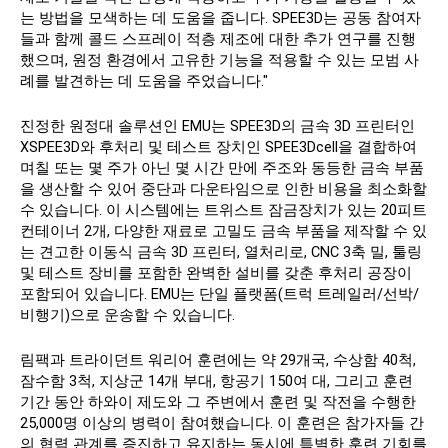
는 방법을 모색하는 데 도움을 줍니다. SPEE3D는 공동 참여자
들과 함께 콜드 스프레이 적층 제조에 대한 추가 연구를 진행
했으며, 원정 환경에서 고유한 기능을 적용할 수 있는 모범 사
례를 발견하는 데 도움을 주었습니다."
진정한 원정대 솔루션인 EMU는 SPEE3D의 금속 3D 프린터인
XSPEE3D와 후처리 및 테스트 장치인 SPEE3Dcell을 결합하여
며칠 또는 몇 주가 아닌 몇 시간 만에 주조와 동등한 금속 부품
을 생산할 수 있어 중단과 다운타임으로 인한 비용을 최소화할
수 있습니다. 이 시스템에는 트위스트 잠금장치가 있는 20피트
컨테이너 2개, 다양한 재료로 고밀도 금속 부품을 제작할 수 있
는 견고한 이동식 금속 3D 프린터, 열처리로, CNC 3축 밀, 툴링
및 테스트 장비를 포함한 완벽한 설비를 갖춘 후처리 공장이
포함되어 있습니다. EMU는 단일 플랫폼(트럭 트레일러/선박/
비행기)으로 운송할 수 있습니다.
림팩과 트라이던트 워리어 훈련에는 약 29개국, 수상함 40척,
잠수함 3척, 지상군 14개 부대, 항공기 150여 대, 그리고 훈련
기간 동안 하와이 제도와 그 주변에서 훈련 및 작전을 수행한
25,000명 이상의 병력이 참여했습니다. 이 훈련은 참가자들 간
의 협력 관계를 증진하고 유지하는 동시에 특별한 훈련 기회를