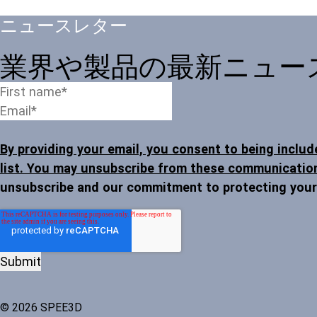
ニュースレター
業界や製品の最新ニュー
By providing your email, you consent to being includ
list. You may unsubscribe from these communication
unsubscribe and our commitment to protecting your 
© 2026 SPEE3D