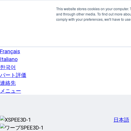
本文へスキップ
This website stores cookies on your computer. 
SPEE3D
and through other media. To find out more abo
日本語
comply with your preferences, we'll have to use 
English
Español
Deutsch
Français
Italiano
한국어
パート評価
連絡先
メニュー
日本語