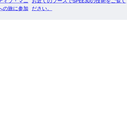
ティブ・マニ
お近くのブースでSPEE3Dの技術をご覧く
への旅に参加
ださい。