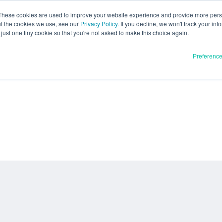
These cookies are used to improve your website experience and provide more perso
ut the cookies we use, see our
Privacy Policy
. If you decline, we won't track your inf
just one tiny cookie so that you're not asked to make this choice again.
Preferenc