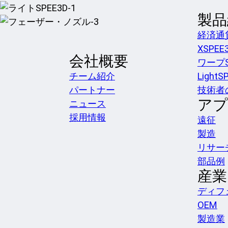
製品
経済通
XSPEE
会社概要
ワープS
チーム紹介
LightS
パートナー
技術者
アプ
ニュース
採用情報
遠征
製造
リサー
部品例
産業
ディフ
OEM
製造業