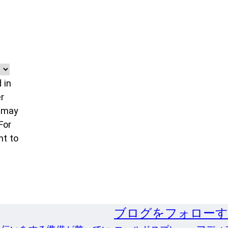
 in
r
u may
For
nt to
ブログをフォロー