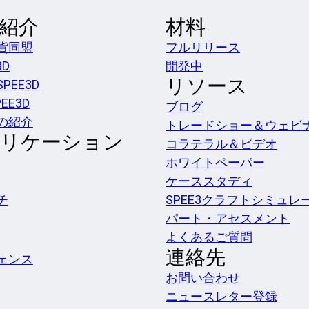
紹介
材料
貨同盟
フルリリース
3D
開発中
リソース
PEE3D
PEE3D
ブログ
の紹介
トレードショー＆ウェビ
リケーション
コラテラル＆ビデオ
ホワイトペーパー
ケーススタディ
チ
SPEE3クラフトシミュレ
パート・アセスメント
よくあるご質問
連絡先
ェンス
お問い合わせ
ニュースレター登録