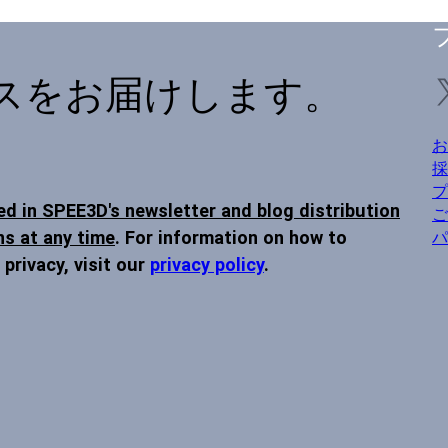
スをお届けします。
お
採
プ
ed in SPEE3D's newsletter and blog distribution
ご
s at any time
. For information on how to
パ
privacy, visit our
privacy policy
.