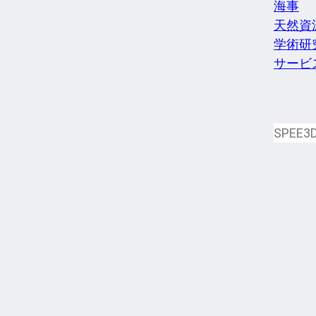
海事
天然資
学術研
サービ