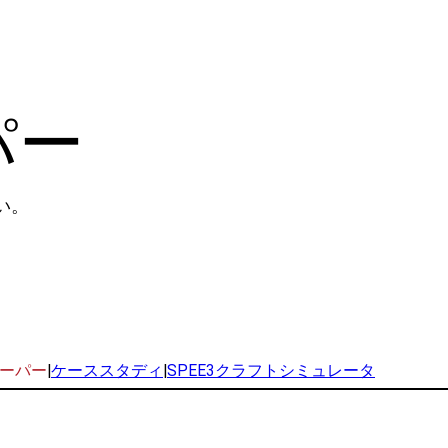
パー
い。
ーパー
|
ケーススタディ
|
SPEE3クラフトシミュレータ