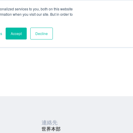
nalized services to you, both on this website
ormation when you visit our site. But in order to
es
Accept
Decline
連絡先
世界本部