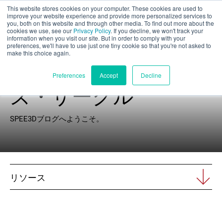
This website stores cookies on your computer. These cookies are used to
パート評価
improve your website experience and provide more personalized services to
you, both on this website and through other media. To find out more about the
cookies we use, see our
Privacy Policy
. If you decline, we won't track your
information when you visit our site. But in order to comply with your
preferences, we'll have to use just one tiny cookie so that you're not asked to
make this choice again.
エクスプローラー
日本語
Preferences
Accept
Decline
ズ・サークル
製品紹介
SPEE3Dブログへようこそ。
アプリケーション
産業
リソース
材料
リソース