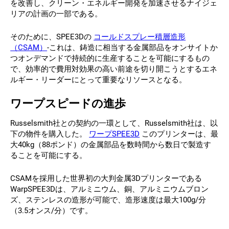
を改善し、クリーン・エネルギー開発を加速させるナイジェ
リアの計画の一部である。
そのために、SPEE3Dの
コールドスプレー積層造形
（CSAM）
-これは、鋳造に相当する金属部品をオンサイトか
つオンデマンドで持続的に生産することを可能にするもの
で、効率的で費用対効果の高い前途を切り開こうとするエネ
ルギー・リーダーにとって重要なリソースとなる。
ワープスピードの進歩
Russelsmith社との契約の一環として、Russelsmith社は、以
下の物件を購入した。
ワープSPEE3D
このプリンターは、最
大40kg（88ポンド）の金属部品を数時間から数日で製造す
ることを可能にする。
CSAMを採用した世界初の大判金属3Dプリンターである
WarpSPEE3Dは、アルミニウム、銅、アルミニウムブロン
ズ、ステンレスの造形が可能で、造形速度は最大100g/分
（3.5オンス/分）です。