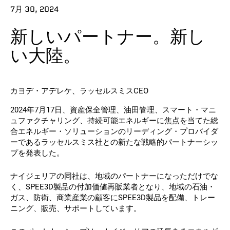
7月 30, 2024
連絡先
新しいパートナー。新し
い大陸。
カヨデ・アデレケ、ラッセルスミスCEO
2024年7月17日、資産保全管理、油田管理、スマート・マニ
フォローする
ュファクチャリング、持続可能エネルギーに焦点を当てた総
合エネルギー・ソリューションのリーディング・プロバイダ
X
フェイスブック
LinkedIn
ユーチューブ
ーであるラッセルスミス社との新たな戦略的パートナーシッ
プを発表した。
ナイジェリアの同社は、地域のパートナーになっただけでな
く、SPEE3D製品の付加価値再販業者となり、地域の石油・
ガス、防衛、商業産業の顧客にSPEE3D製品を配備、トレー
ニング、販売、サポートしています。