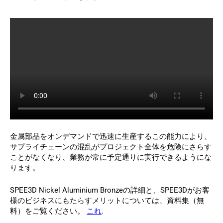
金属部品をオンデマンドで迅速に生産するこの能力により、
サプライチェーンの混乱がプロジェクト全体を危険にさらす
ことがなくなり、業務が常に予定通りに実行できるようにな
ります。
SPEE3D Nickel Aluminium Bronzeの詳細と、SPEE3Dがお客
様のビジネスにもたらすメリットについては、資料集（無
料）をご覧ください。
これ
.