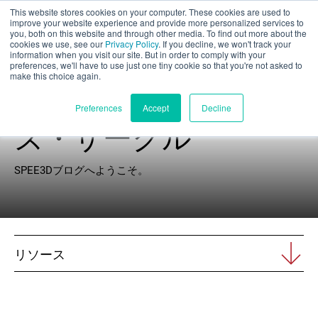
This website stores cookies on your computer. These cookies are used to
パート評価
improve your website experience and provide more personalized services to
you, both on this website and through other media. To find out more about the
cookies we use, see our
Privacy Policy
. If you decline, we won't track your
information when you visit our site. But in order to comply with your
preferences, we'll have to use just one tiny cookie so that you're not asked to
make this choice again.
エクスプローラー
日本語
Preferences
Accept
Decline
ズ・サークル
製品紹介
SPEE3Dブログへようこそ。
アプリケーション
産業
リソース
材料
リソース