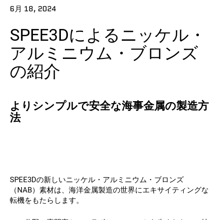
6月 18, 2024
連絡先
SPEE3Dによるニッケル・
アルミニウム・ブロンズ
の紹介
よりシンプルで安全な海事金属の製造方
フォローする
法
X
フェイスブック
LinkedIn
ユーチューブ
SPEE3Dの新しいニッケル・アルミニウム・ブロンズ
（NAB）素材は、海洋金属製造の世界にエキサイティングな
転機をもたらします。