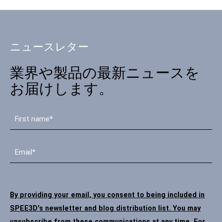
ニュースレター
業界や製品の最新ニュースを
お届けします。
By providing your email, you consent to being included in
SPEE3D's newsletter and blog distribution list. You may
unsubscribe from these communications at any time
. For