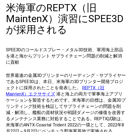
米海軍のREPTX（旧
連絡先
MaintenX）演習にSPEE3D
が採用される
SPEE3Dのコールドスプレー・メタル3D技術、軍用海上部品
を港と海からプリント サプライチェーン問題の削減と解消
に貢献
フォローする
世界最速の金属3Dプリンターのリーディング・サプライヤー
X
フェイスブック
LinkedIn
ユーチューブ
であるSPEE3Dは、本日、米海軍の3Dプリンター開発プロジ
ェクトに採用されたことを発表した。
REPTX（旧
MaintenX）エクササイズ
港と海上の両方で軍事海上アプリ
ケーションを製造するためです。米海軍の目標は、金属3Dプ
リンティング技術を検証してサプライチェーンの問題を削
減・解消し、艦船の資材状況や戦闘ダメージの修復を改善す
るメンテナンス業務に対処することである。REPTX試験は、
米海軍のANTX-Coastal Trident 2022の一環として、2022年8
月22日～9月2日にベンチュラ郡海軍基地で実施される。