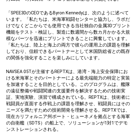
「SPEE3DのCEOであるByron Kennedyは、次のように述べて
います。「私たちは、米海軍戦闘センターと協力し、ラボだ
けでなくどこからでも使用できる当社独自の金属3Dプリント
機能をテスト・検証し、製造に数週間から数カ月かかる大規
模なパーツを迅速にプリントできることに興奮しています。
「私たちは、陸上と海上の両方で彼らの運用上の課題を理解
しており、信頼できるパートナーとして米国防総省との既存
の関係を強化することを楽しみにしています。
NAVSEA 05Tが主催するREPTXは、港湾・海上安全保障にお
ける米海軍とそのパートナーによる最先端能力の特定と実装
を加速することを目的としている。このプログラムは、艦隊
の遠征整備や戦闘関連の支援要件を解決するための技術実
証、実地実験、演習で構成されている。REPTXは、技術者に
戦闘員が直面する作戦上の課題を理解させ、戦闘員にはその
ニーズを満たすための技術開発を理解させる。REPTXでは、
現在カリフォルニア州ポート・ヒューネメを拠点とする海軍
の自衛艦（SDTS）の船上で、ソリューションが1対1でデモ
ンストレーションされる。