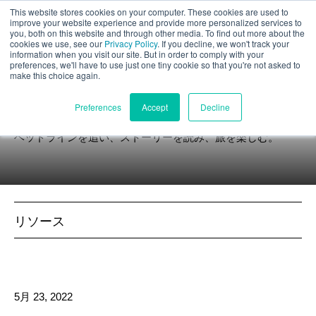
This website stores cookies on your computer. These cookies are used to
パート評価
improve your website experience and provide more personalized services to
you, both on this website and through other media. To find out more about the
cookies we use, see our
Privacy Policy
. If you decline, we won't track your
information when you visit our site. But in order to comply with your
preferences, we'll have to use just one tiny cookie so that you're not asked to
make this choice again.
ニュース
日本語
Preferences
Accept
Decline
ヘッドラインを追い、ストーリーを読み、旅を楽しむ。
製品紹介
アプリケーション
リソース
産業
材料
5月 23, 2022
リソース