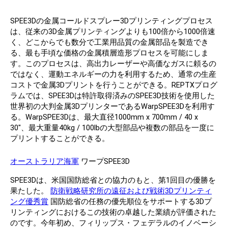
SPEE3Dの金属コールドスプレー3Dプリンティングプロセス
は、従来の3D金属プリンティングよりも100倍から1000倍速
く、どこからでも数分で工業用品質の金属部品を製造でき
る、最も手頃な価格の金属積層造形プロセスを可能にしま
す。このプロセスは、高出力レーザーや高価なガスに頼るの
ではなく、運動エネルギーの力を利用するため、通常の生産
コストで金属3Dプリントを行うことができる。REPTXプログ
ラムでは、SPEE3Dは特許取得済みのSPEE3D技術を使用した
世界初の大判金属3DプリンターであるWarpSPEE3Dを利用す
る。WarpSPEE3Dは、最大直径1000mm x 700mm / 40 x
30"、最大重量40kg / 100lbの大型部品や複数の部品を一度に
プリントすることができる。
オーストラリア海軍
ワープSPEE3D
SPEE3Dは、米国国防総省との協力のもと、第1回目の優勝を
果たした。
防衛戦略研究所の遠征および戦術3Dプリンティ
ング優秀賞
国防総省の任務の優先順位をサポートする3Dプ
リンティングにおけるこの技術の卓越した業績が評価された
のです。今年初め、フィリップス・フェデラルのイノベーシ