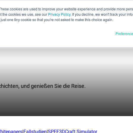
These cookies are used to improve your website experience and provide more perso
ut the cookies we use, see our
Privacy Policy
. If you decline, we won't track your inf
Deutsch
just one tiny cookie so that you're not asked to make this choice again.
English
Preferenc
Español
Français
Italiano
Materialien
dukte
日本語
Vollständige Freigabe
한국어
U
chichten, und genießen Sie die Reise.
In Entwicklung
E3D
SPEE3D
Ressourcen
tSPEE3D
Blog
en Sie die Technik
Messen und Webinare
hitepapers
|
Fallstudien
|
SPEE3DCraft Simulator