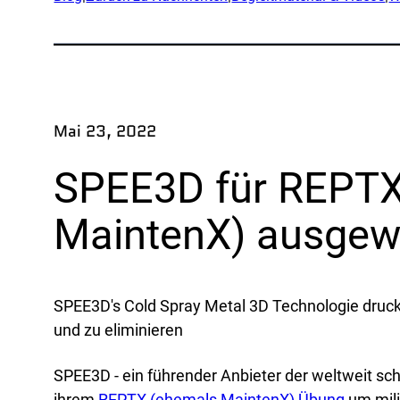
An
Exped
Produ
Fors
Mai 23, 2022
Teil 
SPEE3D für REPTX
Br
MaintenX) ausgew
Verte
OEM
SPEE3D's Cold Spray Metal 3D Technologie druckt 
Herst
und zu eliminieren
Mari
Natür
SPEE3D - ein führender Anbieter der weltweit sc
ihrem
REPTX (ehemals MaintenX) Übung
um mili