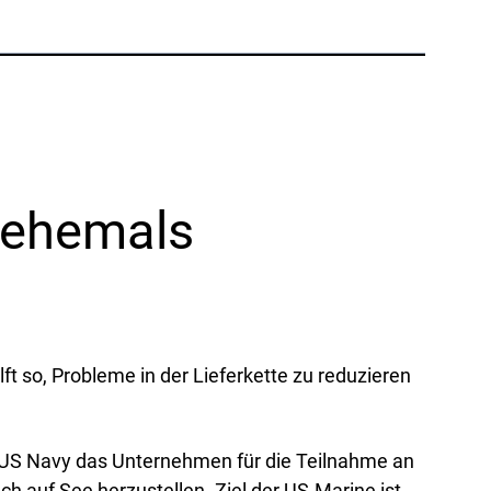
Telefon:
+1 877-908-9369
UK/Europa
London, UK
Telefon:
+44 (808) 196-2931
(ehemals
Folgen Sie uns
X
Facebook
LinkedIn
YouTube
ft so, Probleme in der Lieferkette zu reduzieren
ie US Navy das Unternehmen für die Teilnahme an
 auf See herzustellen. Ziel der US-Marine ist