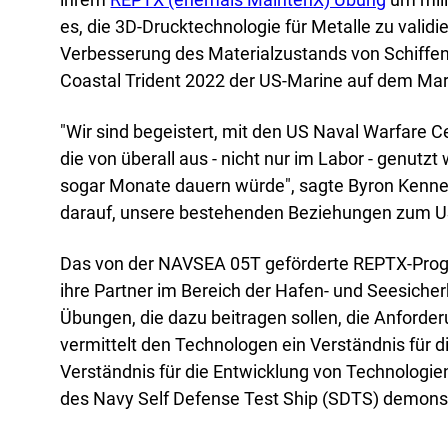
Akad
es, die 3D-Drucktechnologie für Metalle zu valid
Servi
Verbesserung des Materialzustands von Schiffe
Coastal Trident 2022 der US-Marine auf dem Mar
"Wir sind begeistert, mit den US Naval Warfare 
die von überall aus - nicht nur im Labor - genut
sogar Monate dauern würde", sagte Byron Kenne
darauf, unsere bestehenden Beziehungen zum US-
Das von der NAVSEA 05T geförderte REPTX-Progra
ihre Partner im Bereich der Hafen- und Seesich
Übungen, die dazu beitragen sollen, die Anforde
vermittelt den Technologen ein Verständnis für di
Verständnis für die Entwicklung von Technologi
des Navy Self Defense Test Ship (SDTS) demonstrie