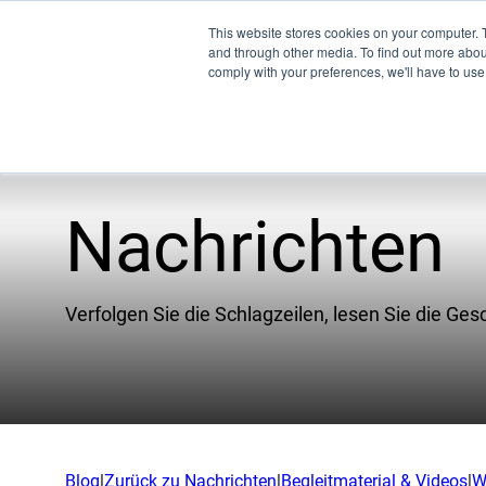
This website stores cookies on your computer. 
and through other media. To find out more abo
comply with your preferences, we'll have to use 
Nachrichten
Pro
Unternehmen
WW
Verfolgen Sie die Schlagzeilen, lesen Sie die Ges
Unser Team
XSPE
Partner
Warp
Nachrichten
Lich
Karriere
Treff
Blog
|
Zurück zu Nachrichten
|
Begleitmaterial & Videos
|
W