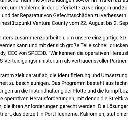
emische Forschung
ieren, um Probleme in der Lieferkette zu verringern und z
ce-Büros
n und der Reparatur von Gefechtsschäden zu verbesser
inestützpunkt Ventura County vom 22. August bis 2. Se
Centers zusammenzuarbeiten, um unsere einzigartige 3D-M
zt werden kann und mit der sich große Teile schnell druck
dy, CEO von SPEE3D. "Wir kennen die operativen Heraus
Verteidigungsministerium als vertrauensvoller Partner 
mm zielt darauf ab, die Identifizierung und Umsetzung 
erheit zu beschleunigen. Das Programm besteht aus tec
rungen an die Instandhaltung der Flotte und die kampfbe
e operativen Herausforderungen, mit denen die Streitkräft
en, die ihren Anforderungen gerecht werden. Die Lösung
rt, das derzeit in Port Hueneme, Kalifornien, stationiert