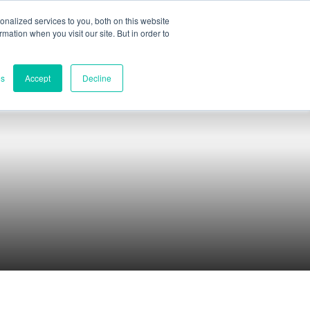
nalized services to you, both on this website
ormation when you visit our site. But in order to
Teilbewertung
Kontakt
es
Accept
Decline
Kontakte
Weltweite Zentrale
Melbourne, Victoria, Australien
Forschung und Entwicklung
Darwin, NT, Australien
Telefon:
+61 (03) 8759 1464
Nord-Amerika
Wilmington, Delaware, USA