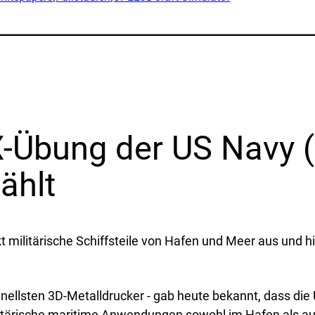
wendungen
Begleitmaterial & Videos
Whitepapers
itionelle
Fallstudien
ktion
SPEE3DCraft Simulator
chung
Teil Bewertung
Beispiele
FAQs
-Übung der US Navy 
anchen
Kontakt
ählt
idigung
Anfragen
s
Anmeldung zum Newsletter
militärische Schiffsteile von Hafen und Meer aus und hil
ellung
Kundenbetreuung
tim
liche Ressourcen
hnellsten 3D-Metalldrucker - gab heute bekannt, dass d
tärische maritime Anwendungen sowohl im Hafen als auch