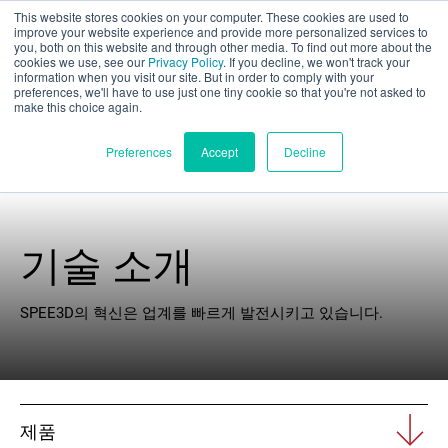
This website stores cookies on your computer. These cookies are used to
부품 평가
improve your website experience and provide more personalized services to
you, both on this website and through other media. To find out more about the
cookies we use, see our
Privacy Policy
. If you decline, we won't track your
information when you visit our site. But in order to comply with your
preferences, we'll have to use just one tiny cookie so that you're not asked to
make this choice again.
한국어
Preferences
Accept
Decline
제품
기술 소개
애플리케이션
SPEE3D의 혁신은 업계를 빠르게 발전시키고 있습니다.
산업 분야
재료
제품
리소스