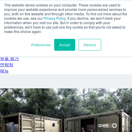
주요 콘텐츠로 건너뛰기
This website stores cookies on your computer. These cookies are used to
SPEE3D
improve your website experience and provide more personalized services to
you, both on this website and through other media. To find out more about the
한국어
cookies we use, see our
Privacy Policy
. If you decline, we won't track your
English
information when you visit our site. But in order to comply with your
preferences, we'll have to use just one tiny cookie so that you're not asked to
Español
make this choice again.
Deutsch
Français
Preferences
Accept
Decline
Italiano
日本語
부품 평가
연락처
메뉴