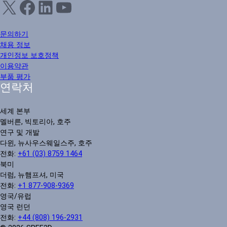
X
Facebook
LinkedIn
YouTube
문의하기
채용 정보
개인정보 보호정책
이용약관
부품 평가
연락처
세계 본부
멜버른, 빅토리아, 호주
연구 및 개발
다윈, 뉴사우스웨일스주, 호주
전화:
+61 (03) 8759 1464
북미
더럼, 뉴햄프셔, 미국
전화:
+1 877-908-9369
영국/유럽
영국 런던
전화:
+44 (808) 196-2931