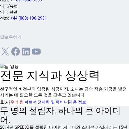
영국/유럽
영국 런던
전화:
+44 (808) 196-2931
팔로우하기
X
Facebook
LinkedIn
YouTube
전문 지식과 상상력
선구적인 비전부터 입증된 성공까지, 소니는 금속 적층 가공을 발전
시키는 데 필요한 모든 것을 갖추고 있습니다.
회사
우리 팀
|
파트너
|
전시회 및 웨비나
|
채용 정보
두 명의 설립자. 하나의 큰 아이디
어.
2014년 SPEE3D를 설립한 바이런 케네디와 스티븐 카밀레리는 15년