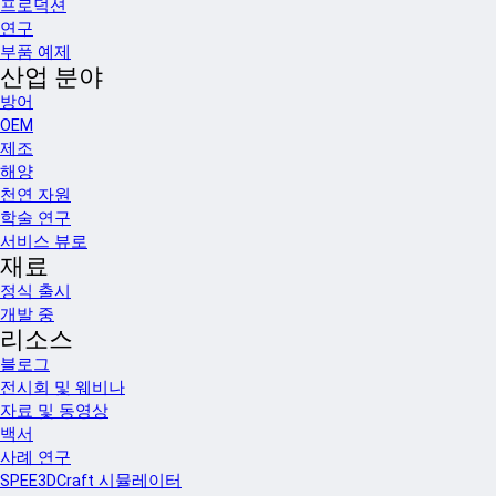
프로덕션
연구
부품 예제
산업 분야
방어
OEM
제조
해양
천연 자원
학술 연구
서비스 뷰로
재료
정식 출시
개발 중
리소스
블로그
전시회 및 웨비나
자료 및 동영상
백서
사례 연구
SPEE3DCraft 시뮬레이터