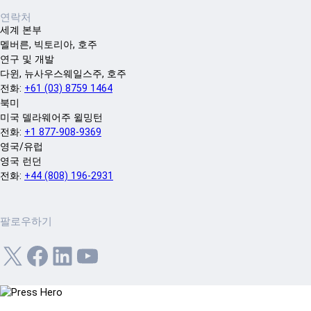
연락처
세계 본부
멜버른, 빅토리아, 호주
연구 및 개발
다윈, 뉴사우스웨일스주, 호주
전화:
+61 (03) 8759 1464
북미
미국 델라웨어주 윌밍턴
전화:
+1 877-908-9369
영국/유럽
영국 런던
전화:
+44 (808) 196-2931
팔로우하기
X
Facebook
LinkedIn
YouTube