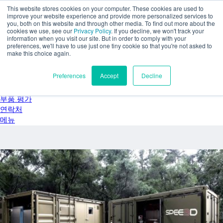
주요 콘텐츠로 건너뛰기
This website stores cookies on your computer. These cookies are used to
SPEE3D
improve your website experience and provide more personalized services to
you, both on this website and through other media. To find out more about the
한국어
cookies we use, see our
Privacy Policy
. If you decline, we won't track your
English
information when you visit our site. But in order to comply with your
preferences, we'll have to use just one tiny cookie so that you're not asked to
Español
make this choice again.
Deutsch
Français
Preferences
Accept
Decline
Italiano
日本語
부품 평가
연락처
메뉴