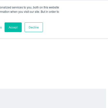
nalized services to you, both on this website
ormation when you visit our site. But in order to
es
Accept
Decline