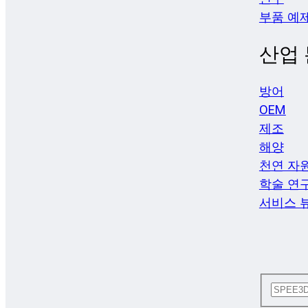
부품 예
산업
방어
OEM
제조
해양
천연 자
학술 연
서비스 