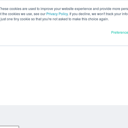
These cookies are used to improve your website experience and provide more perso
ut the cookies we use, see our
Privacy Policy
. If you decline, we won't track your inf
just one tiny cookie so that you're not asked to make this choice again.
Preferenc