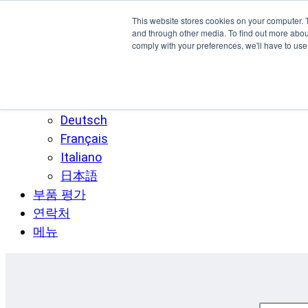
주요 콘텐츠로 건너뛰기
This website stores cookies on your computer. 
SPEE3D
and through other media. To find out more abo
comply with your preferences, we'll have to use 
한국어
English
Español
Deutsch
Français
Italiano
日本語
부품 평가
연락처
메뉴