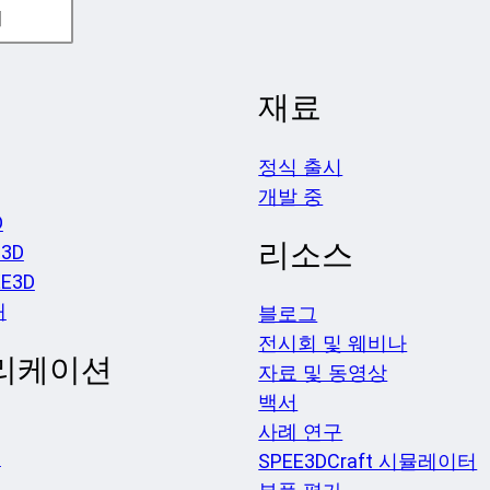
어
재료
정식 출시
개발 중
D
리소스
3D
EE3D
개
블로그
전시회 및 웨비나
리케이션
자료 및 동영상
백서
사례 연구
션
SPEE3DCraft 시뮬레이터