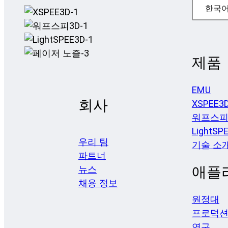
한국
제품
EMU
회사
XSPEE3
워프스피
LightSP
우리 팀
기술 소
파트너
애플
뉴스
채용 정보
원정대
프로덕
연구