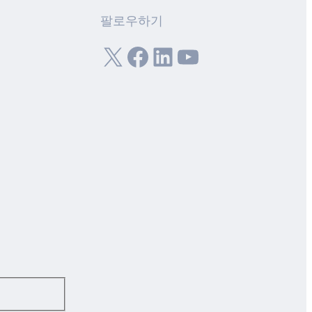
팔로우하기
X
Facebook
LinkedIn
YouTube